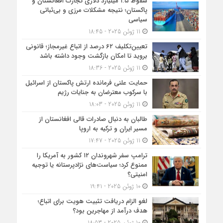
سقوط ۱.۵ میلیارد دلاری تجارت افغانستان و
پاکستان؛ نتیجه مشکلات مرزی و بی‌ثباتی
سیاسی
11 ژوئن 2025 - 18:45
تعیین‌تکلیف ۶۲ درصد از اتباع غیرمجاز؛ قانونی
بروید تا امکان بازگشت وجود داشته باشد
11 ژوئن 2025 - 18:36
حمایت علنی فرمانده ارتش پاکستان از اسرائیل
با سرکوب معترضان به جنایات رژیم
11 ژوئن 2025 - 18:03
طالبان به دنبال صادرات قالی افغانستان از
مسیر ایران و ترکیه به اروپا
11 ژوئن 2025 - 17:47
ترامپ سفر شهروندان ۱۲ کشور به آمریکا را
ممنوع کرد؛ سیاست‌های نژادپرستانه یا توجیه
امنیتی؟
10 ژوئن 2025 - 19:41
لغو الزام دریافت تثبیت هویت برای اتباع؛
هدف درآمد از مهاجرین بود؟
10 ژوئن 2025 - 18:53