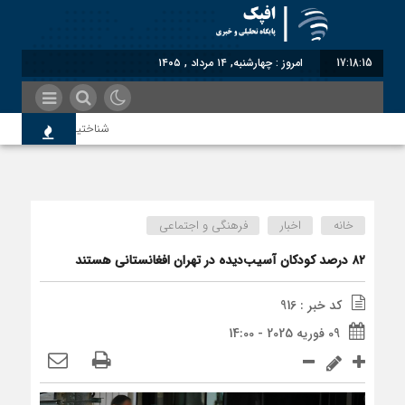
17:18:15
امروز : چهارشنبه, ۱۴ مرداد , ۱۴۰۵
شناختیک| ۸۶ درصد مهاجران حامی ایران در جنگ؛ ۷۵ درصد مهاجران دولت چهاردهم را خیرخواه خود نمی‌دانند
سوءاستفاده معاندین از مهاجرین
خانه
اخبار
فرهنگی و اجتماعی
اختصاصی| معطلی بار تاجران پش
۸۲ درصد کودکان آسیب‌دیده در تهران افغانستانی هستند
کد خبر : 916
رضا صادقی: بدرقه میهمان با توه
09 فوریه 2025 - 14:00
روسیه امارت اسلامی افغانستان را