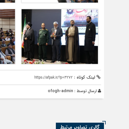
لینک کوتاه :
https://afpak.ir/?p=3272
ارسال توسط :
ofogh-admin
گالری تصاویر مرتبط