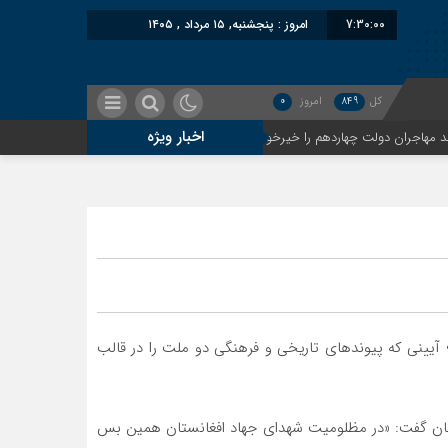
7:30:01
امروز : پنجشنبه, ۱۵ مرداد , ۱۴۰۵
کل
849
امروز
0
اخبار ویژه
معاون سنای روسیه: حکم لاهه علیه طا
؛ آیینی که پیوندهای تاریخی و فرهنگی دو ملت را در قالب
انستان گفت: «در مظلومیت شهدای جهاد افغانستان همین بس