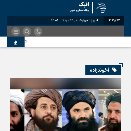
2:38:14
امروز : چهارشنبه, ۱۴ مرداد , ۱۴۰۵
شناختیک| ۸۶ درصد مهاجران حامی ایران در جنگ؛ ۷۵ درصد مهاجران دولت چهاردهم را خیرخواه خود نمی‌دانند
اندیشکده آمریکایی: حمایت
آخوندزاده
سوءاستفاده معاندین از مه
اختصاصی| معطلی بار تاجر
رضا صادقی: بدرقه میهمان ب