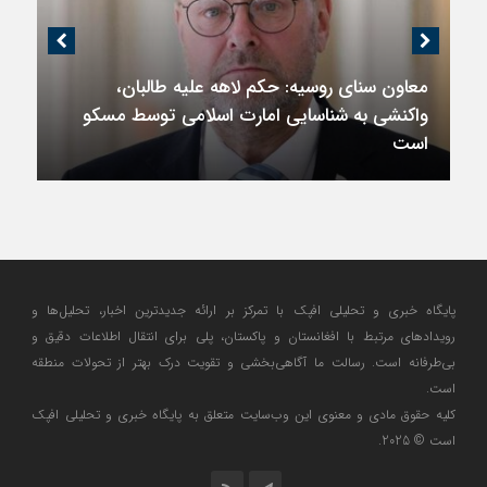
معاون سنای روسیه: حکم لاهه علیه طالبان،
واکنشی به شناسایی امارت اسلامی توسط مسکو
است
پایگاه خبری و تحلیلی افپک با تمرکز بر ارائه جدیدترین اخبار، تحلیل‌ها و
رویدادهای مرتبط با افغانستان و پاکستان، پلی برای انتقال اطلاعات دقیق و
بی‌طرفانه است. رسالت ما آگاهی‌بخشی و تقویت درک بهتر از تحولات منطقه
است.
کلیه حقوق مادی و معنوی این وب‌سایت متعلق به پایگاه خبری و تحلیلی افپک
است © 2025.