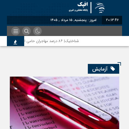
20:13:47
امروز : پنجشنبه, ۱۵ مرداد , ۱۴۰۵
شناختیک| ۸۶ درصد مهاجران حامی ایران در جنگ؛ ۷۵ درصد مهاجران دولت چهاردهم را خیرخواه خود نمی‌دانند
آزمایش