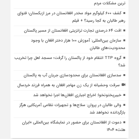
ترین مشکلات مردم
کشف ۶۰۰ کیلوگرم مواد مخدر افغانستان در مرز ازبکستان؛ فتوای
رهبر طالبان به کجا رسید؟ + فیلم
افت ۶۴ درصدی تجارت ترانزیتی افغانستان از مسیر پاکستان
سازمان بین‌المللی: آموزش ۱۰۰ هزار دختر افغان با وجود
محدودیت‌های طالبان
گروه TTP انتقام خود از پاکستان را گرفت؛ مسجد لعل چرا تخریب
شد؟
سدسازی افغانستان برای محدودسازی جریان آب به پاکستان
سرقت وحشیانه از یک زن مهاجر افغان به همراه فرزند خردسال
خیبرپختونخوا: اخراج اجباری افغان‌ها اجرا نخواهد شد
والی طالبان در پروان: سلاح‌ها و تجهیزات نظامی آمریکایی هرگز
بازگردانده نخواهد شد
دعوت از افغانستان برای حضور در نمایشگاه بین‌المللی «ایران
هلث» ۱۴۰۴