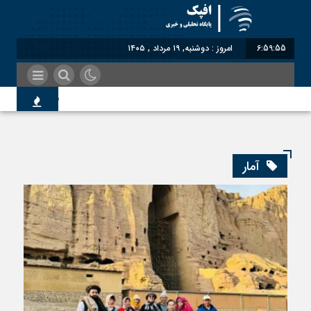
6:59:55
امروز : دوشنبه, ۱۹ مرداد , ۱۴۰۵
شناختیک| ۸۶ درصد مهاجران حامی ایران در جنگ؛ ۷۵ درصد مهاجران دولت چهاردهم را خیرخواه خود نمی‌دانند
اندیشکده آمریکایی: حما
آمار
سوءاستفاده معاندین از 
اختصاصی| معطلی بار تاج
رضا صادقی: بدرقه میهمان