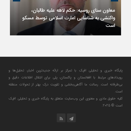
معاون سنای روسیه: حکم لاهه علیه طالبان،
واکنشی به شناسایی امارت اسلامی توسط مسکو
است
پایگاه خبری و تحلیلی افپک با تمرکز بر ارائه جدیدترین اخبار، تحلیل‌ها و
رویدادهای مرتبط با افغانستان و پاکستان، پلی برای انتقال اطلاعات دقیق و
بی‌طرفانه است. رسالت ما آگاهی‌بخشی و تقویت درک بهتر از تحولات منطقه
است.
کلیه حقوق مادی و معنوی این وب‌سایت متعلق به پایگاه خبری و تحلیلی افپک
است © 2025.