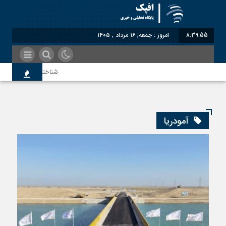
8:39:55
امروز : جمعه, ۱۶ مرداد , ۱۴۰۵
شناختیک| ۸۶ درصد مهاجران حامی ایران در جنگ؛ ۷۵ درصد مهاجران دولت چهاردهم را خیرخواه خود نمی‌دانند
اندیشکده آمریکایی: حمای
آمودریا
سوءاستفاده معاندین از 
اختصاصی| معطلی بار تاج
رضا صادقی: بدرقه میهمان