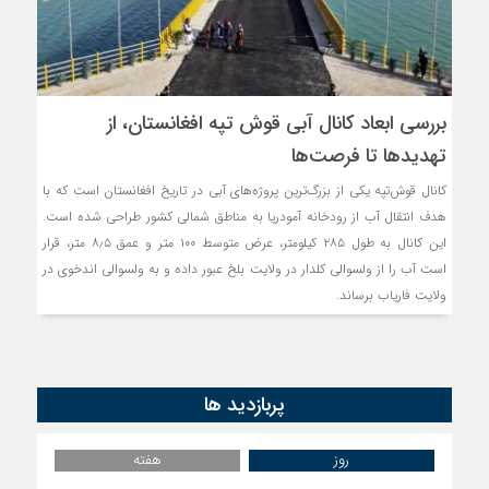
روسیه امارت اسلامی افغان
مذاکره تحمیلی، جنگ تحم
بررسی ابعاد کانال آبی قوش تپه افغانستان، از
تهدیدها تا فرصت‌ها
کانال قوش‌تپه یکی از بزرگ‌ترین پروژه‌های آبی در تاریخ افغانستان است که با
هدف انتقال آب از رودخانه آمودریا به مناطق شمالی کشور طراحی شده است.
این کانال به طول ۲۸۵ کیلومتر، عرض متوسط ۱۰۰ متر و عمق ۸٫۵ متر، قرار
است آب را از ولسوالی کلدار در ولایت بلخ عبور داده و به ولسوالی اندخوی در
ولایت فاریاب برساند.
پربازدید ها
روز
هفته