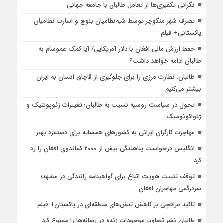
نگرانی تکفیری‌ها از تعامل طالبان با جامعه جهانی
تصرف شهر منگوچر توسط شبه‌نظامیان بلوچ و اسارت نظامیان
پاکستانی+ فیلم
حفظ ارزش مالی افغان با دلار آمریکایی/ آیا کمک عموسام به
طالبان ادامه خواهد داشت؟
طالبان: نظارت مرزی را برای جلوگیری از قاچاق انسان به ایران
بیشتر می‌کنیم
تحول در سیاست روسیه نسبت به طالبان؛ تغییرات ژئوپولتیک و
ژئواکونومیک
مهاجرت کارگران ایرانی به کشورهای همسایه برای دستمزد بهتر
انگلیس درخواست پناهندگی بیش از ۲۰۰۰ کماندوی افغان را رد
کرد
توقف تثبیت هویت اتباع برای گواهینامه رانندگی در مشهد؛
سردرگمی مهاجران افغان
تاکید عراقچی بر کاهش تنش‌های منطقه‌ای در پاکستان+ فیلم
طالبان نشر تصاویر موجودات زنده در رسانه‌ها را ممنوع کرد