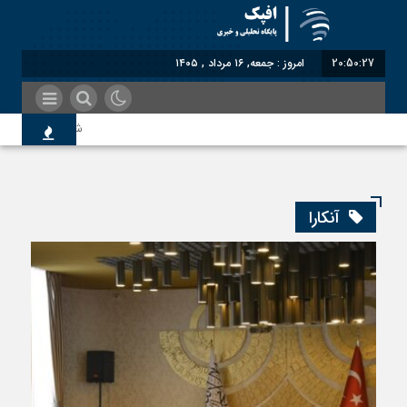
20:50:28
امروز : جمعه, ۱۶ مرداد , ۱۴۰۵
شناختیک| ۸۶ درصد مهاجران حامی ایران در جنگ؛ ۷۵ درصد مهاجران دولت چهاردهم را خیرخواه خود نمی‌دانند
اندیشکده آمریکایی: حمای
آنکارا
سوءاستفاده معاندین از م
اختصاصی| معطلی بار تاجر
رضا صادقی: بدرقه میهمان 