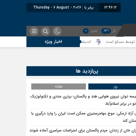
13:46:12
برابر با : Thursday - 6 August - 2026
کل
849
امروز
0
اخبار ویژه
مسکو است
اندیشکده آمریکایی: حمایت پاکستان از ایران نمادین بود؛ واشنگتن د
پربازدید ها
روز
هفته
یسه توان نیروی هوایی هند و پاکستان؛ برتری عددی و تکنولوژیک
و در برابر اسلام‌آباد
 آزاد ارمکی: موج مهاجرستیزی ممکن است ایران را وارد درگیری با
تان کند
ان خان از زندان: مردم پاکستان برای اعتراضات سراسری آماده شوند