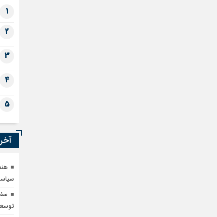
1
2
3
4
5
آخری
هند
سیاست
توسعه‌