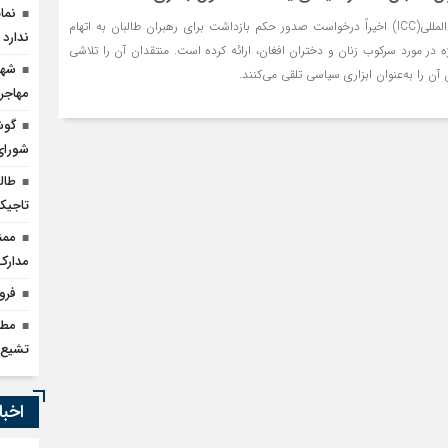
نما
دادستان دیوان کیفری بین‌المللی(ICC) اخیراً درخواست صدور حکم بازداشت برای رهبران طالبان به اتهام
ندارد
ه در مورد سرکوب زنان و دختران افغان، ارائه کرده است. منتقدان آن را تلاشی
شهی
آن را به‌عنوان ابزاری سیاسی تلقی می‌کنند.
مهاجر
گوش
شورای
طالب
تاجیک
ممن
مدارک
فرو
مطا
تشیع
اخبا