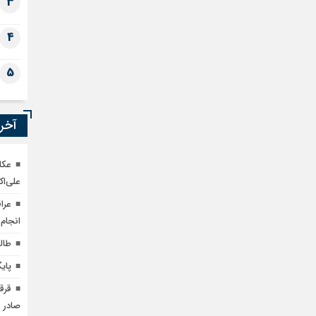
3
4
5
آخری
عکا
علی‌اک
عرا
انجام
طالبان: سا
پایگ
صادر م