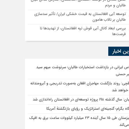
طالبان و مردم
توسعه آبی افغانستان به قیمت خشکی ایران/ تأثیر سدسازی
طالبان بر تالاب هامون
بررسی ابعاد کانال آبی قوش تپه افغانستان، از تهدیدها تا
فرصت‌ها
ن اخبار
س ایرانی در بازداشت استخبارات طالبان؛ سرنوشت مبهم سید
بر حسنی
قچی: روند بازگشت مهاجران افغان به‌صورت تدریجی و آبرومندانه
 خواهد شد
ل گذشته ۱۹۸ پروژه توسعه‌ای در افغانستان راه‌اندازی شد
اه بگرام؛ گنجینه‌ای استراتژیک و رؤیای بازنگشتۀ آمریکا
قرقیزستان طی ۱۵ سال آینده ۲۳ میلیارد کیلووات ساعت برق به افپک
ی‌کند