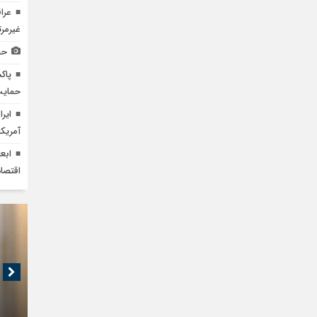
عرا
غیرمرت
حض
پاک
حمایت
آمریکا با ۲۶.۷۵ میلیون
ابع
اقتصا