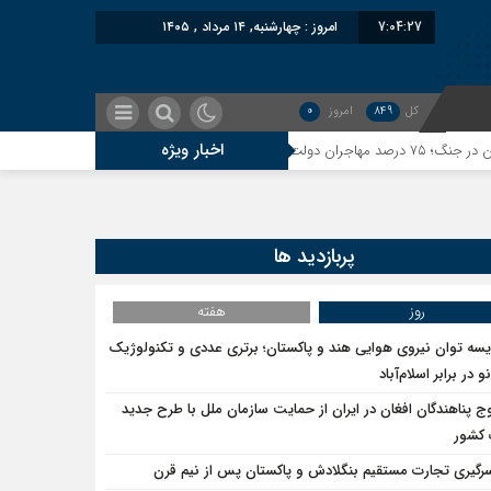
7:04:27
امروز : چهارشنبه, ۱۴ مرداد , ۱۴۰۵
کل
849
امروز
0
اخبار ویژه
معاون سنای روس
پربازدید ها
روز
هفته
یسه توان نیروی هوایی هند و پاکستان؛ برتری عددی و تکنولوژیک
و در برابر اسلام‌آباد
ج پناهندگان افغان در ایران از حمایت سازمان ملل با طرح جدید
 کشور
سرگیری تجارت مستقیم بنگلادش و پاکستان پس از نیم قرن