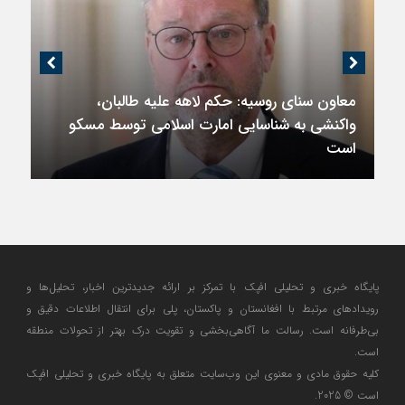
معاون سنای روسیه: حکم لاهه علیه طالبان،
واکنشی به شناسایی امارت اسلامی توسط مسکو
است
پایگاه خبری و تحلیلی افپک با تمرکز بر ارائه جدیدترین اخبار، تحلیل‌ها و
رویدادهای مرتبط با افغانستان و پاکستان، پلی برای انتقال اطلاعات دقیق و
بی‌طرفانه است. رسالت ما آگاهی‌بخشی و تقویت درک بهتر از تحولات منطقه
است.
کلیه حقوق مادی و معنوی این وب‌سایت متعلق به پایگاه خبری و تحلیلی افپک
است © 2025.