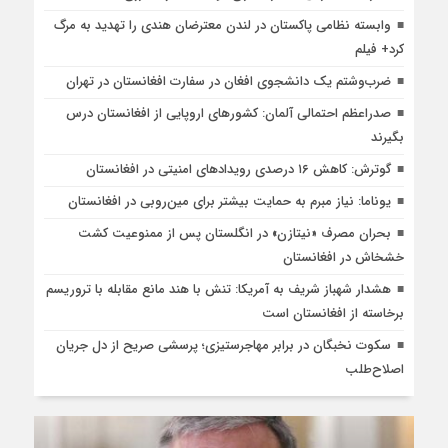
وابسته نظامی پاکستان در لندن معترضان هندی را تهدید به مرگ
کرد+ فیلم
ضرب‌وشتم یک دانشجوی افغان در سفارت افغانستان در تهران
صدراعظم احتمالی آلمان: کشورهای اروپایی از افغانستان درس
بگیرند
گوترش: کاهش ۱۶ درصدی رویدادهای امنیتی در افغانستان
یوناما: نیاز مبرم به حمایت بیشتر برای مین‌روبی در افغانستان
بحران مصرف «نیتازن» در انگلستان پس از ممنوعیت کشت
خشخاش در افغانستان
هشدار شهباز شریف به آمریکا: تنش با هند مانع مقابله با تروریسم
برخاسته از افغانستان است
سکوت نخبگان در برابر مهاجرستیزی؛ پرسشی صریح از دل جریان
اصلاح‌طلب