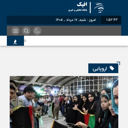
1:52:43
امروز : شنبه, ۱۷ مرداد , ۱۴۰۵
شناختیک| ۸۶ درصد مهاجران حامی ایران در جنگ؛ ۷۵ درصد مهاجران دولت چهاردهم را خیرخواه خود نمی‌دانند
اندیشکده آمریکایی: حمایت
اروپایی
سوءاستفاده معاندین از م
اختصاصی| معطلی بار تاجر
رضا صادقی: بدرقه میهمان 