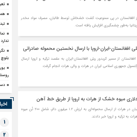
تعی
همک
ز افغانستان در پی ممنوعیت کشت خشخاش توسط طالبان، مصرف مواد مخدر
تبدیل 
یتانیا به‌طور چشمگیری افزایش یافته است.
نما
ندارد
لی افغانستان-ایران-اروپا با ارسال نخستین محموله صادراتی
بلوچ
غانستان از مسیر کریدور ریلی افغانستان-ایران به مقصد ترکیه و اروپا ارسال
کنسول جمهوری اسلامی ایران در هرات و والی هرات انجام گرفت.
یور
روستا
دسترسی ۳۷ هزار خان
اخبا
مسئولان وزارت خارجه طالبان در هرات از ارسال محموله‌ای به ارزش ۱.۲ میلیون دالر، شامل ۲۰۰ تُن میوه
 به ترکیه و اروپا خبر دادند.
1
2