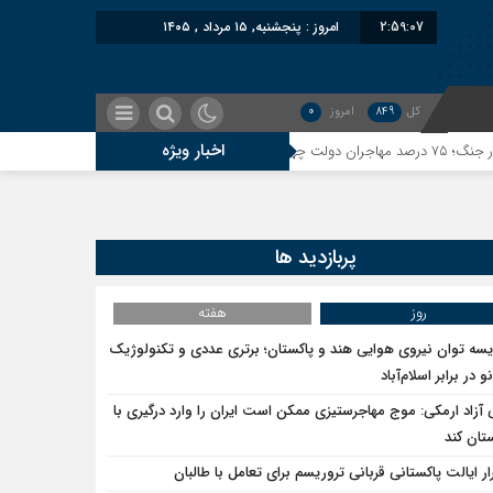
2:59:07
امروز : پنجشنبه, ۱۵ مرداد , ۱۴۰۵
کل
849
امروز
0
اخبار ویژه
معاون سنای روسیه: ح
پربازدید ها
روز
هفته
یسه توان نیروی هوایی هند و پاکستان؛ برتری عددی و تکنولوژیک
و در برابر اسلام‌آباد
 آزاد ارمکی: موج مهاجرستیزی ممکن است ایران را وارد درگیری با
تان کند
ار ایالت پاکستانی قربانی تروریسم برای تعامل با طالبان