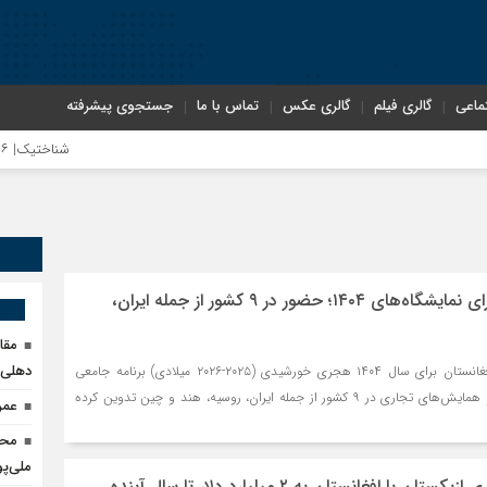
ماعی
گالری فیلم
گالری عکس
تماس با ما
جستجوی پیشرفته
شناختیک| ۸۶ درصد مهاجران حامی ایران در جنگ؛ ۷۵ درصد مهاجران دولت چهاردهم را خیرخواه خود نمی‌دانند
اندیشکده آمریکایی: حما
برنامه‌ریزی طالبان برای نمایشگاه‌های ۱۴۰۴؛ حضور در ۹ کشور از جمله ایران،
سوءاستفاده معاندین از
مقا
دهلی‌ن
وزارت صنعت و تجارت افغانستان برای سال ۱۴۰۴ هجری خورشیدی (۲۰۲۵-۲۰۲۶ میلادی) برنامه جامعی
اختصاصی| معطلی بار تا
برای برگزاری نمایشگاه‌ها و همایش‌های تجاری در ۹ کشور از جمله ایران، روسیه، هند و چین تدوین کرده
عمر
محد
رضا صادقی: بدرقه میهما
ملی‌پ
با افغانستان به ۲ میلیارد دلار تا سال آینده