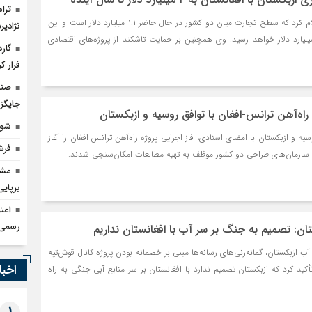
روسیه امارت اسلامی افغان
سفیر ازبکستان در کابل اعلام کرد که سطح تجارت میان دو کشور در حال حاضر ۱.۱ میلیارد دلار است و این
نژادپر
یلیارد دلار خواهد رسید. وی همچنین بر حمایت تاشکند از پروژه‌های اقتصادی
گار
فرار کر
مذاکره تحمیلی، جنگ تح
صند
جایگزی
ه راه‌آهن ترانس-افغان با توافق روسیه و ازبکستان
شور
یه و ازبکستان با امضای اسنادی، فاز اجرایی پروژه راه‌آهن ترانس-افغان را آغاز
فرش
، سازمان‌های طراحی دو کشور موظف به تهیه مطالعات امکان‌سنجی شدند.
مشک
برپای
اعت
رسمی 
تان: تصمیم به جنگ بر سر آب با افغانستان نداریم
ب ازبکستان، گمانه‌زنی‌های رسانه‌ها مبنی بر خصمانه بودن پروژه کانال قوش‌تپه
اخبا
أکید کرد که ازبکستان تصمیم ندارد با افغانستان بر سر منابع آبی جنگی به راه
1