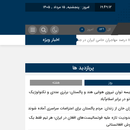
19:49:13
امروز : پنجشنبه, ۱۵ مرداد , ۱۴۰۵
کل
849
امروز
0
اخبار ویژه
یت پاکستان از ایران نمادین بود؛ واشنگتن در حال فعال‌سازی نقش امنیتی جدید اسلام‌آ
پربازدید ها
 مهاجرین اخراج‌شده علیه ایران؛ حمایت مشکوک بلوچستان از اتباع افغان
روز
هفته
یسه توان نیروی هوایی هند و پاکستان؛ برتری عددی و تکنولوژیک
و در برابر اسلام‌آباد
جران پشت گمرک ایران؛ تأثیر اخراج مهاجرین بر پشیمانی تجارت با ایران
ان خان از زندان: مردم پاکستان برای اعتراضات سراسری آماده شوند
ودیت تازه علیه فوتسالیست‌های افغان در ایران؛ هر تیم فقط یک
ن با توهین، از اصالت ایرانی به‌دور است
وش افغانستانی