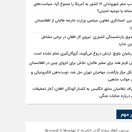
ترامپ سفر شهروندان ۱۲ کشور به آمریکا را ممنوع کرد؛ سیاست‌های
ستان را به رسمیت شناخت؛ دول آسیای میانه هم به طالبان اعتبار می‎‌بخشند؟
ستانه یا توجیه امنیتی؟
دین: استانکزی معاون سیاسی وزارت خارجه طالبان از افغانستان
د
میلی، صلح تحمیلی را پذیرفتیم؛ اسرائیل به کدام صلح تاکنون پایبند بوده است؟
وق بازنشستگی کشوری: نیروی کار افغان در برخی مشاغل
ن ندارد
شیان بلوچ: ارتش دروغ می‌گوید؛ گروگان‌گیری تمام نشده است
 قرمز هند برای سفیر طالبان؛ تلاش برای انزوای چین در افغانستان
ل مرکز بازگشت مهاجران تهران حل شد؛ نوبت‌دهی الکترونیکی و
ی موکب مذهبی
راف نظامیان سابق انگلیس به کشتار کودکان افغان؛ آغاز تحقیقات
درباره جنایات جنگی
ر مهم
بررسی ابعاد پروژه گازی «تاپی»، از تهدیدها تا فرصت‌ها