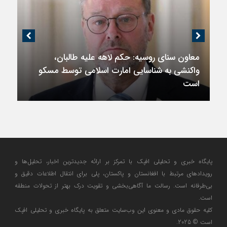
معاون سنای روسیه: حکم لاهه علیه طالبان،
واکنشی به شناسایی امارت اسلامی توسط مسکو
است
پایگاه خبری و تحلیلی افپک با تمرکز بر ارائه جدیدترین اخبار، تحلیل‌ها و
رویدادهای مرتبط با افغانستان و پاکستان، پلی برای انتقال اطلاعات دقیق و
بی‌طرفانه است. رسالت ما آگاهی‌بخشی و تقویت درک بهتر از تحولات منطقه
است.
کلیه حقوق مادی و معنوی این وب‌سایت متعلق به پایگاه خبری و تحلیلی افپک
است © 2025.