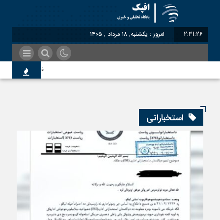
2:31:27
امروز : یکشنبه, ۱۸ مرداد , ۱۴۰۵
شناختیک| ۸۶ درصد مهاجران حامی ایران در جنگ؛ ۷۵ درصد مهاجران دولت چهاردهم را خیرخواه خود نمی‌دانند
اندیشکده آمریکایی: حمای
استخباراتی
سوءاستفاده معاندین از م
اختصاصی| معطلی بار تاج
رضا صادقی: بدرقه میهمان