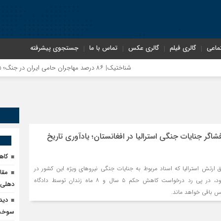
ماعی
گالری فیلم
گالری عکس
تماس با ما
جستجوی پیشرفته
شناختیک| ۸۶ درصد مهاجران حامی ایران در جنگ؛ ۷۵ درصد مهاجران دولت چهاردهم را خیرخواه خود نمی‌دانند
ر جنایات جنگی استرالیا در افغانستان؛ یادآوری تاریخ
کاهش ۹۰ درصدی قاچا
ق ارتش استرالیا که اسناد مربوط به جنایات جنگی نیروهای ویژه این کشور در
مقا
افغانستان را افشا کرده بود، در پی رد درخواست کاهش حکم ۵ سال و ۸ ماه زندان توسط دادگاه
دهلی‌ن
 باقی خواهد ماند.
دید
سوخت 