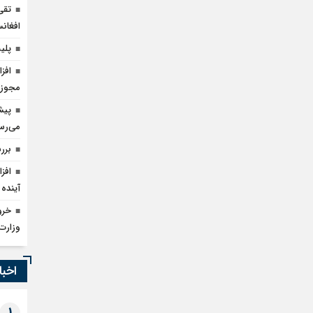
تقی
افغانس
پلیس بارسلون
مجوز 
می‌رس
برر
آینده
خرو
وزارت
اخبا
1