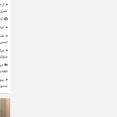
از 
علیزی 
آذ
آغاز صادر
نقش
امنیتی
چرا
جلوگی
افغان
پیو
به‌سو