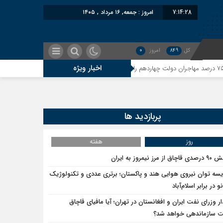
7:14:29
امروز : جمعه, ۱۶ مرداد , ۱۴۰۵
کل
849
امروز
0
اخبار ویژه
معاون سنای روسیه: حکم لاهه
پربازدید ها
روز
هفته
ق از مرز نیمروز به ایران
یسه توان نیروی هوایی هند و پاکستان؛ برتری عددی و تکنولوژیک
و در برابر اسلام‌آباد
ار وزرای نفت ایران و افغانستان در تهران؛ آیا مافیای قاچاق
سازماندهی خواهد شد؟