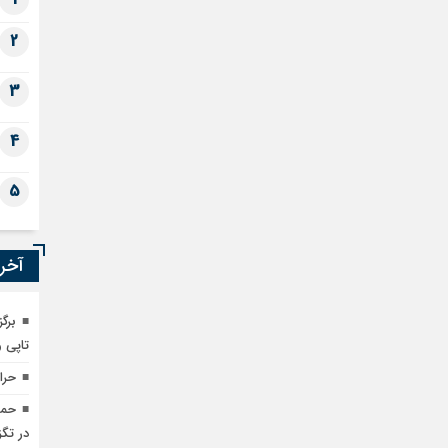
2
3
4
5
آخری
برگ
تاپی و
حراج ۲۰ میلیون دلار از سوی
حمل
در تگ