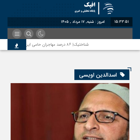
15:33:52
امروز : شنبه, ۱۷ مرداد , ۱۴۰۵
شناختیک| ۸۶ درصد مهاجران حامی ایران در جنگ؛ ۷۵ درصد مهاجران دولت چهاردهم را خیرخواه خود نمی‌دانند
اسدالدین اویسی