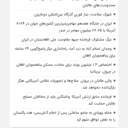
محدودیت‌های طالبان
شهرک سلامت؛ نیاز فوری گذرگاه بین‌المللی دوغارون
ایران در جایگاه هفدهم مهاجرپذیرترین کشورهای جهان در ۲۰۲۴؛
آمریکا با ۲۶.۷۵ میلیون مهاجر در صدر
مرگ مشکوک فرمانده جبهه مقاومت ملی افغانستان در ایران
وجدان اسلام آباد به درد آمد؛ راه‌اندازی مرکز پاسخ‌گویی ۲۴ ساعته
برای پناهجویان افغان
اختصاص ۱.۴ میلیون پوند برای ساخت مسکن پناهجویان افغان
در چروِل، بریتانیا
والی طالبان در پروان: سلاح‌ها و تجهیزات نظامی آمریکایی هرگز
بازگردانده نخواهد شد
فرمانده سابق ارتش آمریکا: واشنگتن باید از مخالفان مسلح
طالبان حمایت کند
حمله پهپادی به جامو ساعاتی پس از اعلام آتش‌بس؛ هند پاکستان
را به نقض توافق متهم کرد