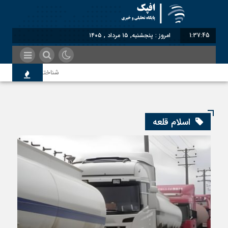
1:37:46
امروز : پنجشنبه, ۱۵ مرداد , ۱۴۰۵
شناختیک| ۸۶ درصد مهاجران حامی ایران در جنگ؛ ۷۵ درصد مهاجران دولت چهاردهم را خیرخواه خود نمی‌دانند
سوءاستفاده معاندین از مهاجر
اسلام قلعه
اختصاصی| معطلی بار تاجران پ
رضا صادقی: بدرقه میهمان با ت
روسیه امارت اسلامی افغانستان ر