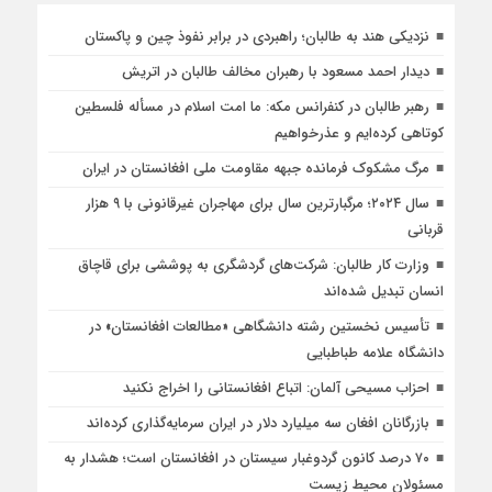
نزدیکی هند به طالبان؛ راهبردی در برابر نفوذ چین و پاکستان
دیدار احمد مسعود با رهبران مخالف طالبان در اتریش
رهبر طالبان در کنفرانس مکه: ما امت اسلام در مسأله فلسطین
کوتاهی کرده‌ایم و عذرخواهیم
مرگ مشکوک فرمانده جبهه مقاومت ملی افغانستان در ایران
سال ۲۰۲۴؛ مرگبارترین سال برای مهاجران غیرقانونی با ۹ هزار
قربانی
وزارت کار طالبان: شرکت‌های گردشگری به پوششی برای قاچاق
انسان تبدیل شده‌اند
تأسیس نخستین رشته دانشگاهی «مطالعات افغانستان» در
دانشگاه علامه طباطبایی
احزاب مسیحی آلمان: اتباع افغانستانی را اخراج نکنید
بازرگانان افغان سه میلیارد دلار در ایران سرمایه‌گذاری کرده‌اند
۷۰ درصد کانون گردوغبار سیستان در افغانستان است؛ هشدار به
مسئولان محیط زیست