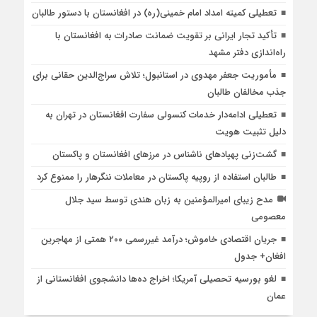
تعطیلی کمیته امداد امام خمینی(ره) در افغانستان با دستور طالبان
تأکید تجار ایرانی بر تقویت ضمانت صادرات به افغانستان با
راه‌اندازی دفتر مشهد
مأموریت جعفر مهدوی در استانبول؛ تلاش سراج‌الدین حقانی برای
جذب مخالفان طالبان
تعطیلی ادامه‌دار خدمات کنسولی سفارت افغانستان در تهران به
دلیل تثبیت هویت
گشت‌زنی پهپادهای ناشناس در مرزهای افغانستان و پاکستان
طالبان استفاده از روپیه پاکستان در معاملات ننگرهار را ممنوع کرد
مدح زیبای امیرالمؤمنین به زبان هندی توسط سید جلال
معصومی
جریان اقتصادی خاموش؛ درآمد غیررسمی ۲۰۰ همتی از مهاجرین
افغان+ جدول
لغو بورسیه تحصیلی آمریکا؛ اخراج ده‌ها دانشجوی افغانستانی از
عمان