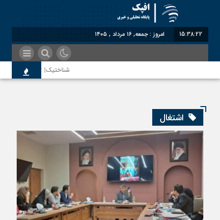
15:38:22
امروز : جمعه, ۱۶ مرداد , ۱۴۰۵
شناختیک| ۸۶ درصد مهاجران حامی ایران در جنگ؛ ۷۵ درصد مهاجران دولت چهاردهم را خیرخواه خود نمی‌دانند
اختصاصی| معطلی بار تاجران پشت گم
اشتغال
رضا صادقی: بدرقه میهمان با توهین،
روسیه امارت اسلامی افغانستان را به 
مذاکره تحمیلی، جنگ تحمیلی، صلح ت