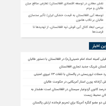
نقش معادن در توسعه اقتصادی افغانستان/ تعارض منافع میان
طالبان و مردم
توسعه آبی افغانستان به قیمت خشکی ایران/ تأثیر سدسازی
طالبان بر تالاب هامون
بررسی ابعاد کانال آبی قوش تپه افغانستان، از تهدیدها تا
فرصت‌ها
ن اخبار
یلی کمیته امداد امام خمینی(ره) در افغانستان با دستور طالبان
کستان شریک جدید تجاری افغانستان
د حملات تروریستی در پاکستان با تلفات ۷۳ نیروی امنیتی
ش آزادانه پورن استار آمریکایی در حکومت طالبان
۷ درصد کانون گردوغبار سیستان در افغانستان است؛ هشدار به
ان محیط زیست
ش دو عضو کنگره آمریکا برای تحریم فرمانده ارتش پاکستان