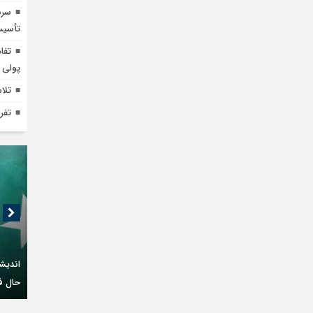
تأسیس
تفا
پولی 
تلا
تفر
اندیشک
حال فع