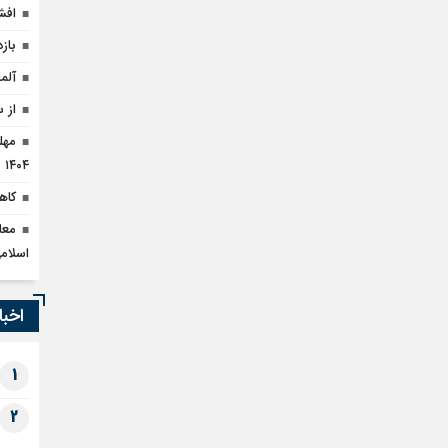
افش
بازداشت
آلم
از 
۱۴۰۴
کاهش ۹۰ درصدی قاچا
معا
اسلام
اخبا
1
2