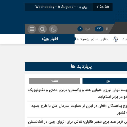
7:58:55
برابر با : Wednesday - 5 August -
2026
کل
849
امروز
0
اخبار ویژه
معاون سنای روسیه: حکم لاهه علیه طالبان، واکنشی به شناسایی امارت اسلامی ت
پربازدید ها
روز
هفته
یسه توان نیروی هوایی هند و پاکستان؛ برتری عددی و تکنولوژیک
و در برابر اسلام‌آباد
ج پناهندگان افغان در ایران از حمایت سازمان ملل با طرح جدید
 کشور
 قرمز هند برای سفیر طالبان؛ تلاش برای انزوای چین در افغانستان