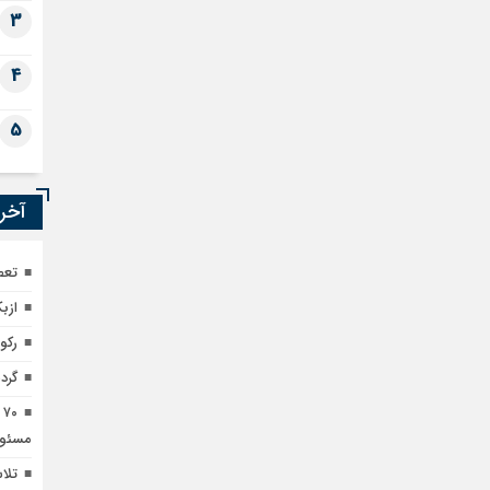
3
4
5
آخری
تعط
ازب
رکور
گرد
۰
مسئول
تلا