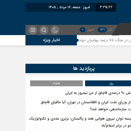
3:35:22
امروز : جمعه, ۱۶ مرداد , ۱۴۰۵
کل
849
امروز
0
اخبار ویژه
معاون سنای روس
پربازدید ها
روز
هفته
ق از مرز نیمروز به ایران
ار وزرای نفت ایران و افغانستان در تهران؛ آیا مافیای قاچاق
سازماندهی خواهد شد؟
یسه توان نیروی هوایی هند و پاکستان؛ برتری عددی و تکنولوژیک
و در برابر اسلام‌آباد