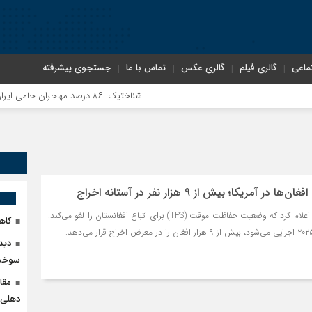
ماعی
گالری فیلم
گالری عکس
تماس با ما
جستجوی پیشرفته
شناختیک| ۸۶ درصد مهاجران حامی ایران در جنگ؛ ۷۵ درصد مهاجران دولت چهاردهم را خیرخواه خود نمی‌دانند
مریکا؛ بیش از ۹ هزار نفر در آستانه اخراج
وزارت امنیت داخلی آمریکا اعلام کرد که وضعیت حفاظت موقت (TPS) برای اتباع افغانستان را لغو می‌کند.
کاهش ۹۰ درصدی قاچا
دید
سوخت 
مقا
دهلی‌ن