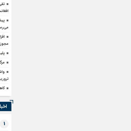
تقی
افغانس
می‌رس
مجوز 
پلیس بارسلون
مرگ
واش
ترور
کاهش ۴۰ درصدی تعرفه ترانزی
اخبا
1