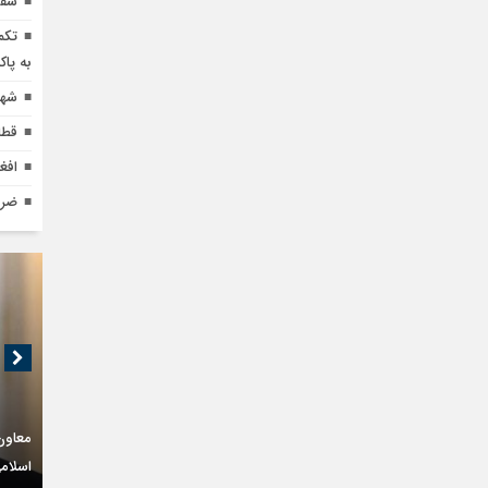
سفر
به پاک
شهید 
قطا
افغ
ضرو
معاون
اسلام