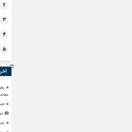
2
3
4
5
آخری
رهب
معاند
انفج
تص
نشس