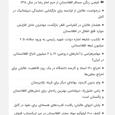
فیلمی رنگی مسافر افغانستان از حرم امام رضا در سال ۱۳۱۸
درخواست طالبان از فرانسه برای بازگشایی نمایندگی دیپلماتیک در
کابل
هشدار طالبان در کنفرانس قطر: بازگشت مهاجران عامل افزایش
موارد فلج اطفال در افغانستان
تکذیب شایعه اجازه دولت شهید رئیسی به ورود سالانه ۲.۵
میلیون تبعه افغانستانی
مهاجرهراسی با آمارهای دروغین؛ ۱۷ یا ۶ میلیون اتباع افغانستانی
در ایران؟
اخراج ۱۲۰ استاد و کارمند دانشگاه در یک روز؛ قاطعیت طالبان برای
اخراج سلفی‌ها
وام بدون کارمزد، بهانه‌ای دیگر برای فریاد نژادپرستان
زلمی خلیل‌زاد: دیپلماسی بهترین راه‌حل برای تنش‌های افغانستان
و پاکستان است
پایان انزوای طالبان؛ رقابت قدرت‌های هسته‌ای برای نفوذ در کابل
کشف ۶۰۰ کیلوگرم مواد مخدر افغانستان در مرز ازبکستان؛ فتوای