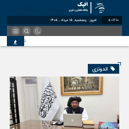
8:07:10
امروز : پنجشنبه, ۱۵ مرداد , ۱۴۰۵
شناختیک| ۸۶ درصد مهاجران حامی ایران در جنگ؛ ۷۵ درصد مهاجران دولت چهاردهم را خیرخواه خود نمی‌دانند
اندیشکده آمریکایی: حمای
اندونزی
سوءاستفاده معاندین از م
اختصاصی| معطلی بار تاجر
رضا صادقی: بدرقه میهمان 