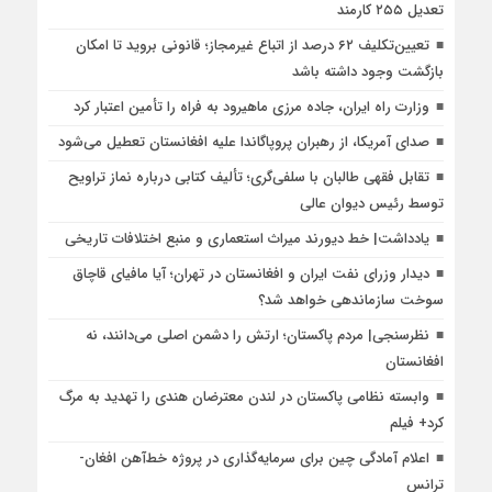
تعدیل ۲۵۵ کارمند
تعیین‌تکلیف ۶۲ درصد از اتباع غیرمجاز؛ قانونی بروید تا امکان
بازگشت وجود داشته باشد
وزارت راه ایران، جاده مرزی ماهیرود به فراه را تأمین اعتبار کرد
صدای آمریکا، از رهبران پروپاگاندا علیه افغانستان تعطیل می‌شود
تقابل فقهی طالبان با سلفی‌گری؛ تألیف کتابی درباره نماز تراویح
توسط رئیس دیوان عالی
یادداشت| خط دیورند میراث استعماری و منبع اختلافات تاریخی
دیدار وزرای نفت ایران و افغانستان در تهران؛ آیا مافیای قاچاق
سوخت سازماندهی خواهد شد؟
نظرسنجی| مردم پاکستان؛ ارتش را دشمن اصلی می‌دانند، نه
افغانستان
وابسته نظامی پاکستان در لندن معترضان هندی را تهدید به مرگ
کرد+ فیلم
اعلام آمادگی چین برای سرمایه‌گذاری در پروژه خط‌آهن افغان‌-
ترانس