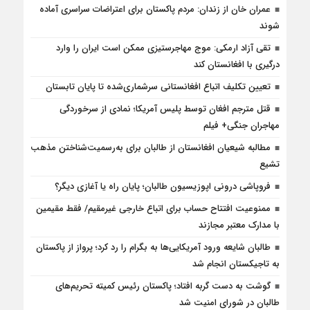
عمران خان از زندان: مردم پاکستان برای اعتراضات سراسری آماده
شوند
تقی آزاد ارمکی: موج مهاجرستیزی ممکن است ایران را وارد
درگیری با افغانستان کند
تعیین تکلیف اتباع افغانستانی سرشماری‌شده تا پایان تابستان
قتل مترجم افغان توسط پلیس آمریکا؛ نمادی از سرخوردگی
مهاجران جنگی+ فیلم
مطالبه شیعیان افغانستان از طالبان برای به‌رسمیت‌شناختن مذهب
تشیع
فروپاشی درونی اپوزیسیون طالبان؛ پایان راه یا آغازی دیگر؟
ممنوعیت افتتاح حساب برای اتباع خارجی غیرمقیم/ فقط مقیمین
با مدارک معتبر مجازند
طالبان شایعه ورود آمریکایی‌ها به بگرام را رد کرد؛ پرواز از پاکستان
به تاجیکستان انجام شد
گوشت به دست گربه افتاد؛ پاکستان رئیس کمیته تحریم‌های
طالبان در شورای امنیت شد