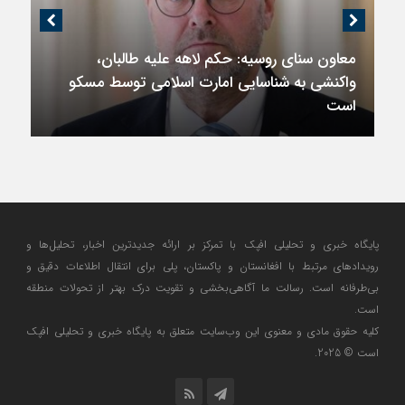
معاون سنای روسیه: حکم لاهه علیه طالبان،
واکنشی به شناسایی امارت اسلامی توسط مسکو
است
پایگاه خبری و تحلیلی افپک با تمرکز بر ارائه جدیدترین اخبار، تحلیل‌ها و
رویدادهای مرتبط با افغانستان و پاکستان، پلی برای انتقال اطلاعات دقیق و
بی‌طرفانه است. رسالت ما آگاهی‌بخشی و تقویت درک بهتر از تحولات منطقه
است.
کلیه حقوق مادی و معنوی این وب‌سایت متعلق به پایگاه خبری و تحلیلی افپک
است © 2025.