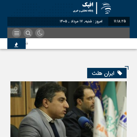
11:18:26
امروز : شنبه, ۱۷ مرداد , ۱۴۰۵
شناختیک| ۸۶ درصد مهاجران حامی ایران در جنگ؛ ۷۵ درصد مهاجران دولت چهاردهم را خیرخواه خود نمی‌دانند
معاون سنای روسیه: 
ایران هلث
اندیشکده آمریکایی: 
سوءاستفاده معاندین
اختصاصی| معطلی بار