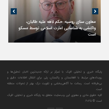
معاون سنای روسیه: حکم لاهه علیه طالبان،
واکنشی به شناسایی امارت اسلامی توسط مسکو
است
پایگاه خبری و تحلیلی افپک با تمرکز بر ارائه جدیدترین اخبار، تحلیل‌ها و
رویدادهای مرتبط با افغانستان و پاکستان، پلی برای انتقال اطلاعات دقیق و
بی‌طرفانه است. رسالت ما آگاهی‌بخشی و تقویت درک بهتر از تحولات منطقه
است.
کلیه حقوق مادی و معنوی این وب‌سایت متعلق به پایگاه خبری و تحلیلی افپک
است © 2025.