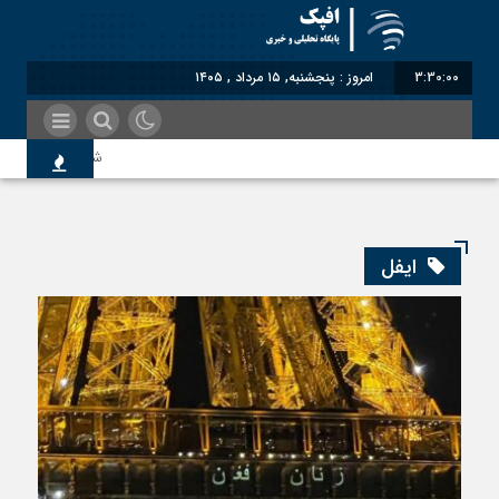
3:30:00
امروز : پنجشنبه, ۱۵ مرداد , ۱۴۰۵
شناختیک| ۸۶ درصد مهاجران حامی ایران در جنگ؛ ۷۵ درصد مهاجران دولت چهاردهم را خیرخواه خود نمی‌دانند
اندیشکده آمریکایی: حمای
ایفل
سوءاستفاده معاندین از م
اختصاصی| معطلی بار تاجر
رضا صادقی: بدرقه میهمان 