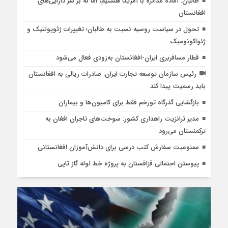
طالبان: آماده مذاکره با آمریکا هستیم، اما نه بر سر دارایی‌های
افغانستان
تحول در سیاست روسیه نسبت به طالبان؛ تغییرات ژئوپولتیک و
ژئواکونومیک
قطار مسافربری ایران-افغانستان به‌زودی فعال می‌شود
رئیس سازمان توسعه تجارت ایران: صادرات ریالی به افغانستان
باید رسمیت پیدا کند
بازگشایی گذرگاه تورخم فقط برای کامیون‌ها و بیماران
مدیر ترانزیت راهداری کشور: سوخت‌های تاجران افغان به
ترکمنستان می‌رود
ممنوعیت سفارش کتب درسی برای دانش‌آموزان افغانستانی
پیوستن احتمالی قزاقستان به پروژه خط لوله گاز تاپی