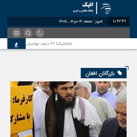
10:42:49
امروز : جمعه, ۱۶ مرداد , ۱۴۰۵
شناختیک| ۸۶ درصد مهاجران حامی ایران در جنگ؛ ۷۵ درصد مهاجران دولت چهاردهم را خیرخواه خود نمی‌دانند
رضا صادقی: بدرقه میهمان با توهین، از اصالت ای
بازرگانان افغان
روسیه امارت اسلامی افغانستان را به رسمیت شناخت؛ 
مذاکره تحمیلی، جنگ تحمیلی، صلح تحمیلی را پذی