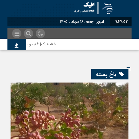
9:47:53
امروز : جمعه, ۱۶ مرداد , ۱۴۰۵
شناختیک| ۸۶ درصد مهاجران حامی ایران در جنگ؛ ۷۵ درصد مهاجران دولت چهاردهم را خیرخواه خود نمی‌دانند
رضا صادقی: بدرقه میهمان با توهین، از اصا
باغ پسته
روسیه امارت اسلامی افغانستان را به رسمیت شن
مذاکره تحمیلی، جنگ تحمیلی، صلح تحمیلی ر