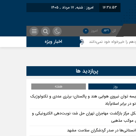
16:38:54
امروز : شنبه, ۱۷ مرداد , ۱۴۰۵
کل
849
امروز
0
اخبار ویژه
معاون سنای روسیه: حکم لاهه علیه طالبان، واکنشی به
پربازدید ها
روز
هفته
یسه توان نیروی هوایی هند و پاکستان؛ برتری عددی و تکنولوژیک
و در برابر اسلام‌آباد
ل مرکز بازگشت مهاجران تهران حل شد؛ نوبت‌دهی الکترونیکی و
ی موکب مذهبی
انستانی‌ها در صدر گردشگران سلامت مشهد