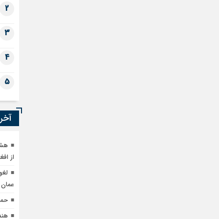
2
3
4
5
آخری
هشد
از اف
لغو
عمان
حما
هند