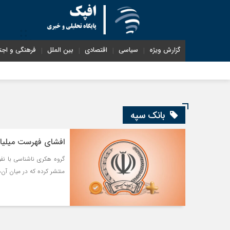
گزارش ویژه
سیاسی
اقتصادی
بین الملل
فرهنگی و اجت
شناختیک| ۸۶ درصد مه
بانک سپه
افشای فهرست میلیار
گروه هکری ناشناسی با نفو
منتشر کرده که در میان آن‌