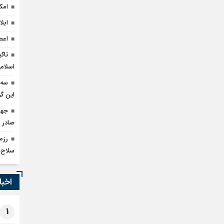
امک
ابل
اعطای وام ۵۰ میل
تاک
اسلام
سه 
این گر
صادر 
رزم
سلاح‌
اخبا
1