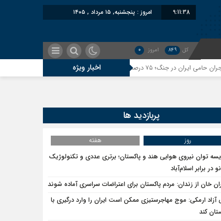
9:11:39
امروز : پنجشنبه, ۱۵ مرداد , ۱۴۰۵
کل
849
امروز
0
اخبار ویژه
معاون 
‌شده علیه ایران؛ حمایت مشکوک بلوچستان از اتباع افغان
پربازدید ها
ایران؛ تأثیر اخراج مهاجرین بر پشیمانی تجارت با ایران
روز
هفته
یسه توان نیروی هوایی هند و پاکستان؛ برتری عددی و تکنولوژیک
و در برابر اسلام‌آباد
اصالت ایرانی به‌دور است
ان خان از زندان: مردم پاکستان برای اعتراضات سراسری آماده شوند
 آزاد ارمکی: موج مهاجرستیزی ممکن است ایران را وارد درگیری با
ت شناخت؛ دول آسیای میانه هم به طالبان اعتبار می‎‌بخشند؟
تان کند