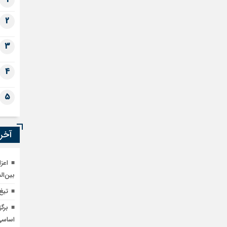
2
3
4
5
آخری
اعز
بین‌ال
تیغ
اساسی ط