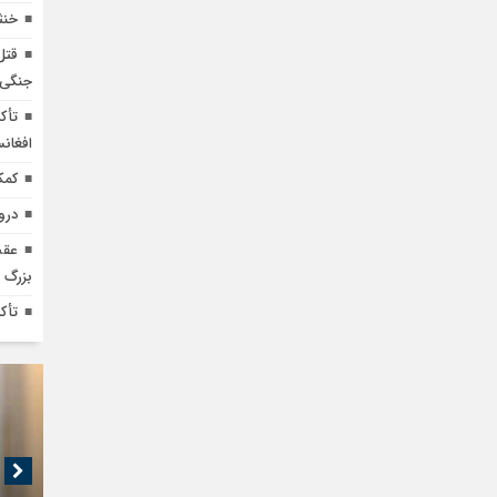
خنث
قتل
جنگی+
تأک
افغان
کمک ۳.۵ میلیون یورویی ایتالیا به
درو
عقب
بزرگ
تأک