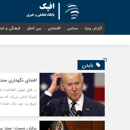
گزارش ویژه
سیاسی
اقتصادی
بین الملل
فرهنگی و اجت
بایدن
افشای نگهداری سند
آمریکا اذعان می‌کند که س
تاریخ نزد خود نگه داشته 
برایان مست: سند پرد