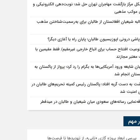
ل مرکز بازگشت مهاجران تهران حل شد؛ نوبت‌دهی الکترونیکی و
ی را پذیرفتیم؛ اسرائیل به کدام صلح تاکنون پایبند بوده است؟
ی موکب مذهبی
لبه شیعیان افغانستان از طالبان برای به‌رسمیت‌شناختن مذهب
پاشی درونی اپوزیسیون طالبان؛ پایان راه یا آغازی دیگر؟
وعیت افتتاح حساب برای اتباع خارجی غیرمقیم/ فقط مقیمین با
 معتبر مجازند
ان شایعه ورود آمریکایی‌ها به بگرام را رد کرد؛ پرواز از پاکستان به
ستان انجام شد
ت به دست گربه افتاد؛ پاکستان رئیس کمیته تحریم‌های طالبان در
 امنیت شد
قه‌نمایی رسانه‌های سعودی میان شیعیان و طالبان در عیدفطر
ر مهم
بررسی ابعاد پروژه گازی «تاپی»، از تهدیدها تا فرصت‌ها