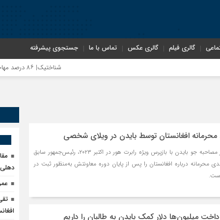
ماعی
گالری فیلم
گالری عکس
تماس با ما
جستجوی پیشرفته
شناختیک| ۸۶ درصد مهاجران حامی ایران در جنگ؛ ۷۵ درصد مهاجران دولت چهاردهم را خیرخواه خود نمی‌دانند
سوءاستفاده معاندین از مهاجرین اخراج
 محرمانه افغانستان توسط بایدن در ویلای شخصی
اختصاصی| معطلی بار تاجران پشت گمرک 
در فایل صوتی افشاشده از مصاحبه جو بایدن با بازپرس ویژه رابرت هور در اکتبر ۲۰۲۳، رئیس‌جمهور سابق
مقا
ندی محرمانه درباره افغانستان را پس از پایان دوره معاونتش به‌منظور ثبت در
دهلی‌ن
رضا صادقی: بدرقه میهمان با توهین، از 
است.
عمر
تقی
روسیه امارت اسلامی افغانستان را به رسمی
افغانس
اخت میلیون‌ها دلار کمک بایدن به طالبان را داریم