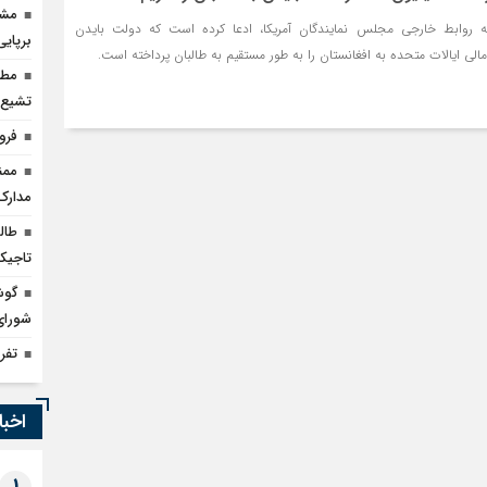
مشک
 روابط خارجی مجلس نمایندگان آمریکا، ادعا کرده است که دولت بایدن
مذاکره تحمیلی، جنگ تحمیلی، صلح تحمیل
برپای
 مالی ایالات متحده به افغانستان را به طور مستقیم به طالبان پرداخته است.
مطا
تشیع
فرو
ممن
مدارک
طالب
تاجیک
گوش
شورای
تفر
اخبا
1