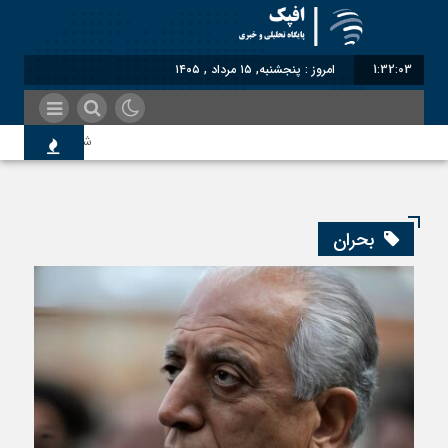
1:32:04
امروز : پنجشنبه, ۱۵ مرداد , ۱۴۰۵
شناختیک| ۸۶ درصد مهاجران حامی ایران در جنگ؛ ۷۵ درصد مهاجران دولت چهاردهم را خیرخواه خود نمی‌دانند
اندیشکده آمریکایی: حمای
بحران
سوءاستفاده معاندین از م
اختصاصی| معطلی بار تاجر
رضا صادقی: بدرقه میهمان 