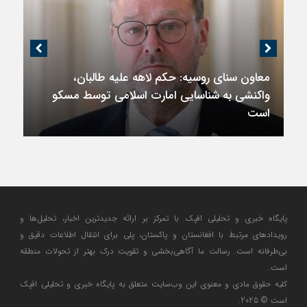
معاون سنای روسیه: حکم لاهه علیه طالبان،
واکنشی به شناسایی امارت اسلامی توسط مسکو
است
پایگاه خبری و تحلیلی افپک با تمرکز بر ارائه جدیدترین اخبار، تحلیل‌ها و
رویدادهای مرتبط با افغانستان و پاکستان، پلی برای انتقال اطلاعات دقیق و
بی‌طرفانه است. رسالت ما آگاهی‌بخشی و تقویت درک بهتر از تحولات منطقه
است.
کلیه حقوق مادی و معنوی این وب‌سایت متعلق به پایگاه خبری و تحلیلی افپک
است © 2025.