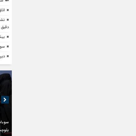
سر
اتا
نشس
دقیق 
بیش
سوءتغذیه ۴.۵ می
دیپ
سوءاس
بلوچست