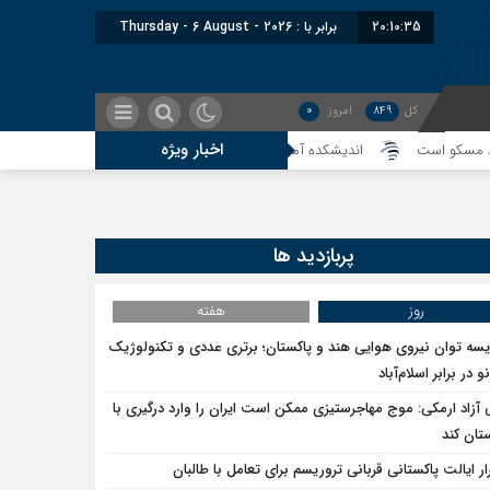
20:10:35
برابر با : Thursday - 6 August - 2026
کل
849
امروز
0
اخبار ویژه
است
اندیشکده آمریکایی: حمایت پاکستان از ایران نمادین بود؛ واشنگتن در حال
پربازدید ها
روز
هفته
یسه توان نیروی هوایی هند و پاکستان؛ برتری عددی و تکنولوژیک
و در برابر اسلام‌آباد
 آزاد ارمکی: موج مهاجرستیزی ممکن است ایران را وارد درگیری با
تان کند
ار ایالت پاکستانی قربانی تروریسم برای تعامل با طالبان