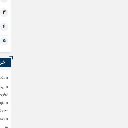
3
4
5
آخری
تکمیل پرو
ایران،
مجوز 
تعا