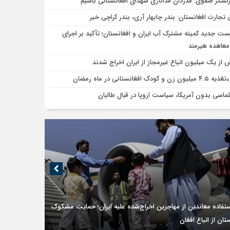
لشکر صفوی: قدردان فداکاری شهدای افغانستانی باشیم
ق تجارت افغانستان: بندر چابهار آری، بندر کراچی خیر
ت جدید کمیته مشترک آب ایران و افغانستان؛ تأکید بر اجرای
معاهده هیرمند
 از یک میلیون اتباع غیرمجاز از ایران اخراج شدند
لیون زن و کودک افغانستانی در ماه رمضان
لماسی بدون آمریکا، سیاست اروپا در قبال طالبان
تفاده معاندین از مهاجرین اخراج‌شده علیه ایران؛ حمایت مشکوک
ان از اتباع افغان