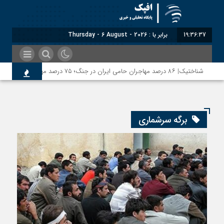
19:36:37
برابر با : Thursday - 6 August - 2026
شناختیک| ۸۶ درصد مهاجران حامی ایران در جنگ؛ ۷۵ درصد مهاجران دولت چهاردهم را خیرخواه خود نمی‌دانند
برگه سرشماری