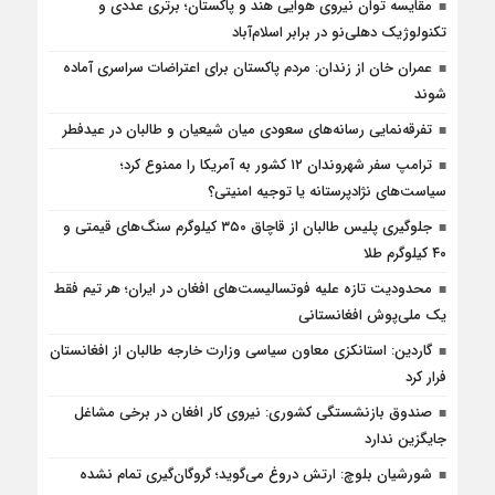
مقایسه توان نیروی هوایی هند و پاکستان؛ برتری عددی و
تکنولوژیک دهلی‌نو در برابر اسلام‌آباد
عمران خان از زندان: مردم پاکستان برای اعتراضات سراسری آماده
شوند
تفرقه‌نمایی رسانه‌های سعودی میان شیعیان و طالبان در عیدفطر
ترامپ سفر شهروندان ۱۲ کشور به آمریکا را ممنوع کرد؛
سیاست‌های نژادپرستانه یا توجیه امنیتی؟
جلوگیری پلیس طالبان از قاچاق ۳۵۰ کیلوگرم سنگ‌های قیمتی و
۴۰ کیلوگرم طلا
محدودیت تازه علیه فوتسالیست‌های افغان در ایران؛ هر تیم فقط
یک ملی‌پوش افغانستانی
گاردین: استانکزی معاون سیاسی وزارت خارجه طالبان از افغانستان
فرار کرد
صندوق بازنشستگی کشوری: نیروی کار افغان در برخی مشاغل
جایگزین ندارد
شورشیان بلوچ: ارتش دروغ می‌گوید؛ گروگان‌گیری تمام نشده