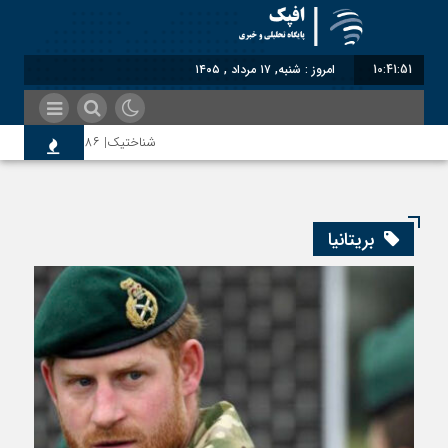
10:41:52
امروز : شنبه, ۱۷ مرداد , ۱۴۰۵
شناختیک| ۸۶ درصد مهاجران حامی ایران در جنگ؛ ۷۵ درصد مهاجران دولت چهاردهم را خیرخواه خود نمی‌دانند
اختصاصی| معطلی بار تاجران پشت گمرک 
بریتانیا
رضا صادقی: بدرقه میهمان با توهین، از
روسیه امارت اسلامی افغانستان را به رسم
مذاکره تحمیلی، جنگ تحمیلی، صلح تحمی