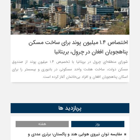
اختصاص ۱.۴ میلیون پوند برای ساخت مسکن
پناهجویان افغان در چروِل، بریتانیا
شورای منطقه‌ای چروِل در بریتانیا با تخصیص ۱.۴ میلیون پوند از صندوق
مسکن دولت، ساخت هشت واحد مسکونی در بانبوری و بیسستر را برای
اسکان پناهجویان افغان و افراد بی‌خانمان آغاز کرده است.
پربازدید ها
روز
هفته
مقایسه توان نیروی هوایی هند و پاکستان؛ برتری عددی و