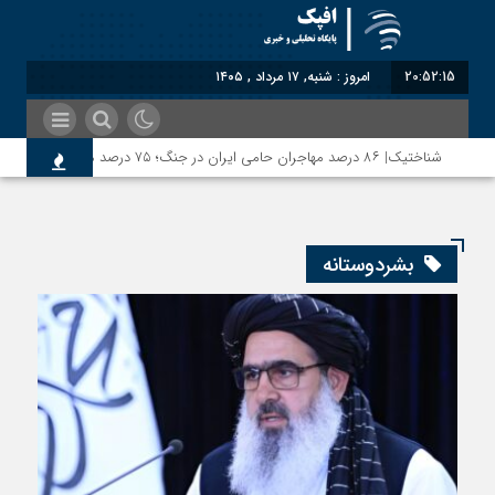
20:52:15
امروز : شنبه, ۱۷ مرداد , ۱۴۰۵
شناختیک| ۸۶ درصد مهاجران حامی ایران در جنگ؛ ۷۵ درصد مهاجران دولت چهاردهم را خیرخواه خود نمی‌دانند
بشردوستانه