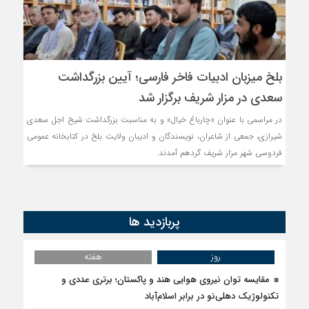
بلخ میزبان ادبیات فاخر فارسی؛ آیین بزرگداشت
سعدی در مزار شریف برگزار شد
در مراسمی با عنوان «چارباغ خیال» و به مناسبت بزرگداشت شیخ اجل سعدی
شیرازی، جمعی از شاعران، نویسندگان و ادیبان ولایت بلخ در کتابخانه عمومی
فردوسی شهر مزار شریف گردهم آمدند.
پربازدید ها
روز
هفته
مقایسه توان نیروی هوایی هند و پاکستان؛ برتری عددی و
تکنولوژیک دهلی‌نو در برابر اسلام‌آباد