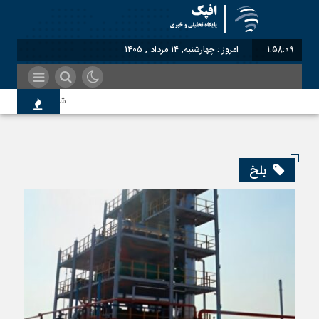
1:58:10
امروز : چهارشنبه, ۱۴ مرداد , ۱۴۰۵
شناختیک| ۸۶ درصد مهاجران حامی ایران در جنگ؛ ۷۵ درصد مهاجران دولت چهاردهم را خیرخواه خود نمی‌دانند
اندیشکده آمریکایی: حمایت
بلخ
سوءاستفاده معاندین از مه
اختصاصی| معطلی بار تاجرا
رضا صادقی: بدرقه میهمان ب