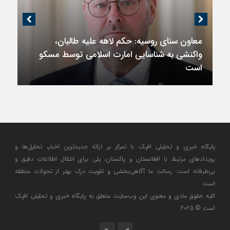
معاون سنای روسیه: حکم لاهه علیه طالبان،
واکنشی به شناسایی امارت اسلامی توسط مسکو
است
پایگاه خبری و تحلیلی افپک با تمرکز بر ارائه جدیدترین اخبار، تحلیل‌ها و
رویدادهای مرتبط با افغانستان و پاکستان، پلی برای انتقال اطلاعات دقیق و
بی‌طرفانه است. رسالت ما آگاهی‌بخشی و تقویت درک بهتر از تحولات منطقه
است.
کلیه حقوق مادی و معنوی این وب‌سایت متعلق به پایگاه خبری و تحلیلی افپک
است © 2025.