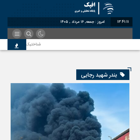
13:41:11
امروز : جمعه, ۱۶ مرداد , ۱۴۰۵
شناختیک| ۸۶ درصد مهاجران حامی ایران در جنگ؛ ۷۵ درصد مهاجران دولت چهاردهم را خیرخواه خود نمی‌دانند
اندیشکده آمریکایی: حمایت پاکستا
بندر شهید رجایی
سوءاستفاده معاندین از مهاجرین ا
اختصاصی| معطلی بار تاجران پشت گ
رضا صادقی: بدرقه میهمان با توهین