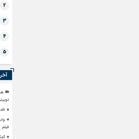
2
3
4
5
آخری
توییت
اقد
واب
فیلم
کمک ۳.۵ میلیون یورویی ایتالیا به