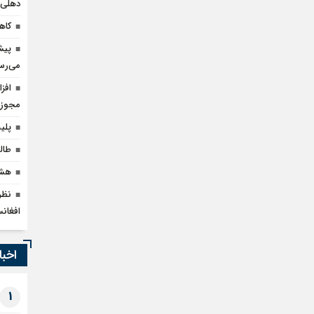
دهلی‌ن
کاهش ۹۰ درصدی قاچا
می‌رس
مجوز 
پلیس بارسلون
طال
هشد
نظر
افغان
اخبا
1