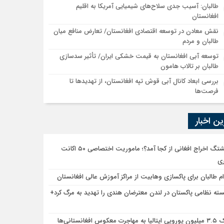
طالبان: آسیب جدی سلاح‌های شیمیایی آمریکا به اقلیم
افغانستان
نقش معادن در توسعه اقتصادی افغانستان/ تعارض منافع میان
طالبان و مردم
توسعه آبی افغانستان به قیمت خشکی ایران/ تأثیر سدسازی
طالبان بر تالاب هامون
بررسی ابعاد کانال آبی قوش تپه افغانستان، از تهدیدها تا
فرصت‌ها
ن اخبار
هشتگ اخراج افغانی از کجا آمد؟؛ ماموریت اختصاصی ۵۰ اکانت
ری
ام طالبان برای پاکسازی وهابیت از مراکز آموزش عالی افغانستان
سته نظامی پاکستان در لندن معترضان هندی را تهدید به مرگ کرد+
 مهاجرت معکوس افغانستانی‌ها