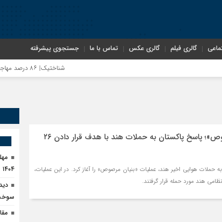
ماعی
گالری فیلم
گالری عکس
تماس با ما
جستجوی پیشرفته
شناختیک| ۸۶ درصد مهاجران حامی ایران در جنگ؛ ۷۵ درصد مهاجران دولت چهاردهم را خیرخواه خود نمی‌دانند
رضا صادقی: بدرقه میهمان با توهین
عملیات «بنیان مرصوص»؛ پاسخ پاکستان به حملات هند با هدف قرار دادن ۲۶
روسیه امارت اسلامی افغانستان را به
۱۴۰۴
 حملات هوایی اخیر هند، عملیات «بنیان مرصوص» را آغاز کرد. در این عملیات،
مذاکره تحمیلی، جنگ تحمیلی، صلح 
دید
سوخت 
مقا