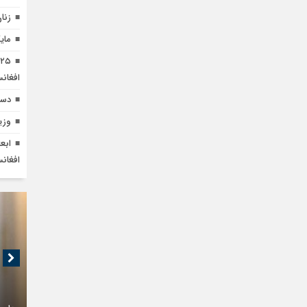
زنا
مای
افغان
دست
وزی
ابع
افغان