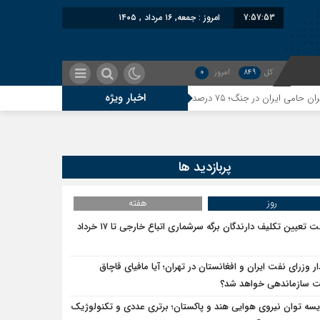
7:57:53
امروز : جمعه, ۱۶ مرداد , ۱۴۰۵
کل
849
امروز
0
اخبار ویژه
م
، از اصالت ایرانی به‌دور است
پربازدید ها
 رسمیت شناخت؛ دول آسیای میانه هم به طالبان اعتبار می‎‌بخشند؟
روز
هفته
مهلت تعیین تکلیف دارندگان برگه سرشماری اتباع خارجی تا ۱۷ خرداد
تحمیلی را پذیرفتیم؛ اسرائیل به کدام صلح تاکنون پایبند بوده است؟
ار وزرای نفت ایران و افغانستان در تهران؛ آیا مافیای قاچاق
سازماندهی خواهد شد؟
یسه توان نیروی هوایی هند و پاکستان؛ برتری عددی و تکنولوژیک