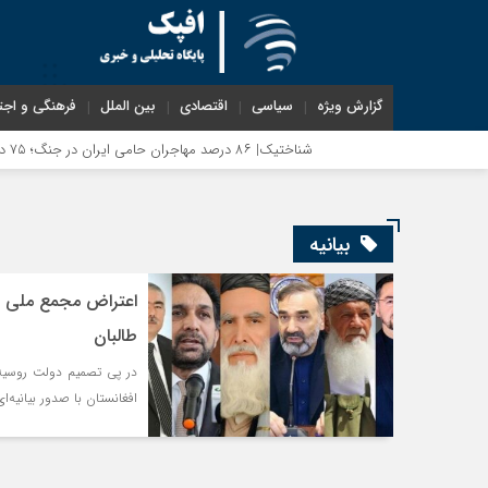
گزارش ویژه
سیاسی
اقتصادی
بین الملل
فرهنگی و اجت
شناختیک| ۸۶ درصد مهاجران حامی ایران در جنگ؛ ۷۵ درصد مهاجران دولت چهاردهم را خیرخواه خود نمی‌دانند
بیانیه
اعتراض مجمع ملی اف
طالبان
در پی تصمیم دولت روسیه 
افغانستان با صدور بیانیه‌