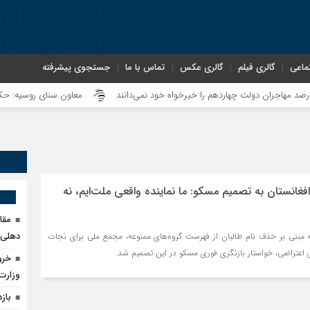
ماعی
گالری فیلم
گالری عکس
تماس با ما
جستجوی پیشرفته
معاون سنای روسیه: حکم لاهه ع
غانستان به تصمیم مسکو: ما نماینده واقعی ملت‌ایم، نه
مقا
دهلی‌ن
مبنی بر حذف نام طالبان از فهرست گروه‌های ممنوعه، مجمع ملی برای نجات
ای اعتراضی، خواستار بازنگری فوری مسکو در این تصمیم شد.
خرو
وزارت
بازداشت