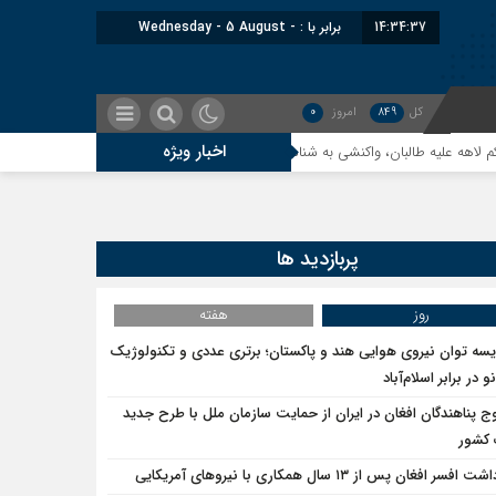
14:34:38
برابر با : Wednesday - 5 August -
2026
کل
849
امروز
0
اخبار ویژه
لیه طالبان، واکنشی به شناسایی امارت اسلامی توسط مسکو است
اندیشکده آم
پربازدید ها
روز
هفته
یسه توان نیروی هوایی هند و پاکستان؛ برتری عددی و تکنولوژیک
و در برابر اسلام‌آباد
ج پناهندگان افغان در ایران از حمایت سازمان ملل با طرح جدید
 کشور
 افسر افغان پس از ۱۳ سال همکاری با نیروهای آمریکایی