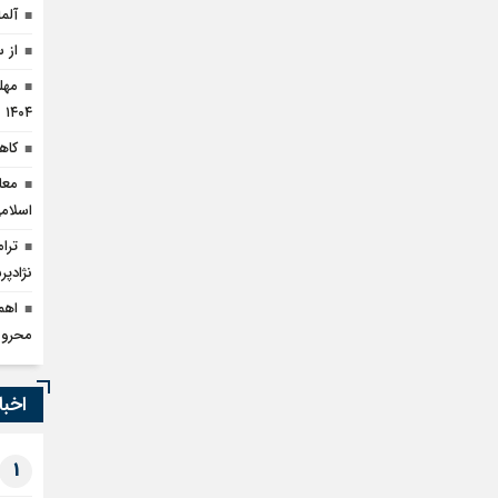
آلم
از 
۱۴۰۴
کاهش ۹۰ درصدی قاچا
معا
اسلام
نژادپر
محرو
اخبا
1