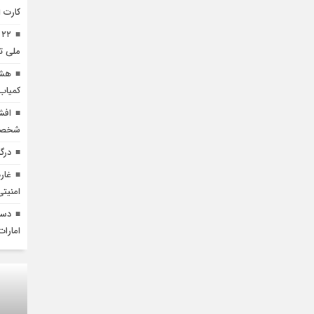
کارت 
۲
ملی ت
هشد
کمیاب
افش
شخص
درگ
غار
امنیتی
امارات