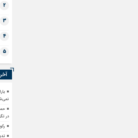
2
3
4
5
آخری
یار
نمی‌ش
حمل
در تگ
رکو
تدب