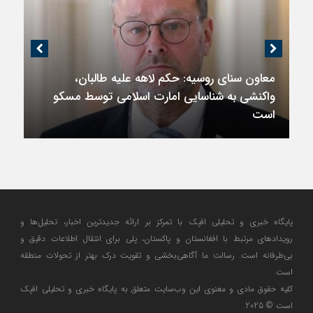
معاون سنای روسیه: حکم لاهه علیه طالبان،
واکنشی به شناسایی امارت اسلامی توسط مسکو
است
پایگاه خبری و تحلیلی افپک با تمرکز بر ارائه جدیدترین اخبار، تحلیل‌ها و
رویدادهای مرتبط با افغانستان و پاکستان، پلی برای انتقال اطلاعات دقیق و
بی‌طرفانه است. رسالت ما آگاهی‌بخشی و تقویت درک بهتر از تحولات منطقه
است.
کلیه حقوق مادی و معنوی این وب‌سایت متعلق به پایگاه خبری و تحلیلی افپک
است © 2025.