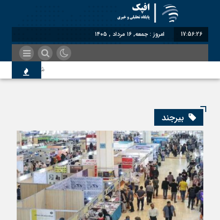
17:56:27
امروز : جمعه, ۱۶ مرداد , ۱۴۰۵
شناختیک| ۸۶ درصد مهاجران حامی ایران در جنگ؛ ۷۵ درصد مهاجران دولت چهاردهم را خیرخواه خود نمی‌دانند
اندیشکده آمریکایی: حمایت
بیرجند
سوءاستفاده معاندین از م
اختصاصی| معطلی بار تاجر
رضا صادقی: بدرقه میهمان 