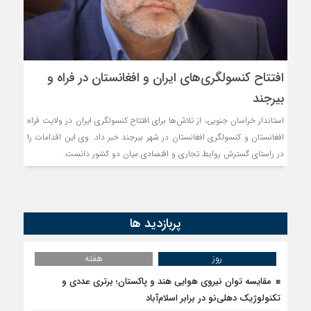
افتتاح کنسولگری‌های ایران و افغانستان در فراه و
بیرجند
استاندار خراسان جنوبی، از تلاش‌ها برای افتتاح کنسولگری ایران در ولایت فراه
افغانستان و کنسولگری افغانستان در شهر بیرجند خبر داد. وی این اقدامات را
در راستای گسترش روابط تجاری و اقتصادی میان دو کشور دانست.
پربازدید ها
روز
هفته
مقایسه توان نیروی هوایی هند و پاکستان؛ برتری عددی و
تکنولوژیک دهلی‌نو در برابر اسلام‌آباد