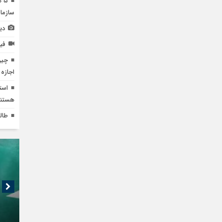
۵ 
سازمان
دی
فیل
چین
اجازه 
است
هستند
طالبان: سا