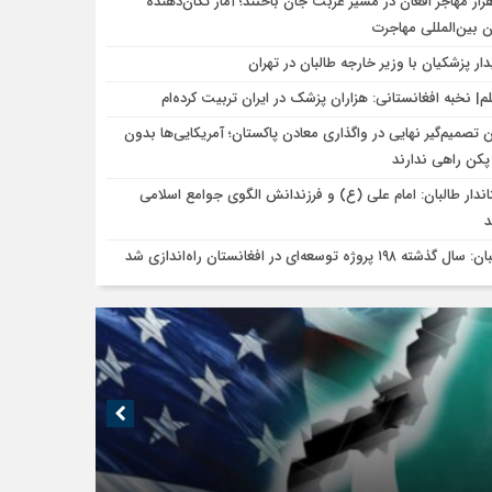
هزار مهاجر افغان در مسیر غربت جان باختند؛ آمار تکان‌دهنده
 بین‌المللی مهاجرت
دار پزشکیان با وزیر خارجه طالبان در تهران
م| نخبه افغانستانی: هزاران پزشک در ایران تربیت کرده‌ام
 تصمیم‌گیر نهایی در واگذاری معادن پاکستان؛ آمریکایی‌ها بدون
پکن راهی ندارند
اندار طالبان: امام علی (ع) و فرزندانش الگوی جوامع اسلامی
ل گذشته ۱۹۸ پروژه توسعه‌ای در افغانستان راه‌اندازی شد