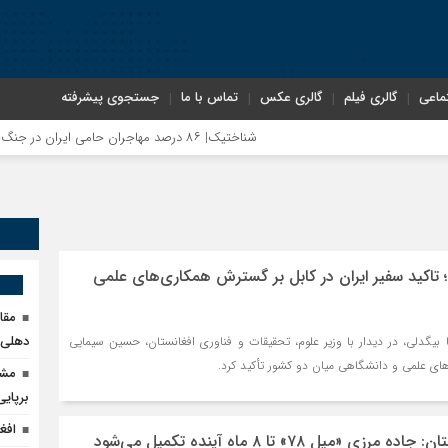
ماعی
گالری فیلم
گالری عکس
تماس با ما
جستجوی پیشرفته
شناختیک| ۸۶ درصد مهاجران حامی ایران در جنگ؛ ۷۵ درصد مهاجران دولت چهاردهم را خیرخواه خود نمی‌دانند
مذاکره تحمیلی، جنگ تحمیلی، صلح تحمیلی را پذیرفتیم؛ اسرائیل 
وم؛ تاکید سفیر ایران در کابل بر گسترش همکاری‌های علمی
مقا
دهلی‌ن
ا بیگدلی، در دیدار با وزیر علوم، تحقیقات و فناوری افغانستان، حسین سیمایی
ی علمی و دانشگاهی میان دو کشور تأکید کرد.
مشک
برپای
افغ
 «میل ۷۸» تا ۸ ماه آینده تکمیل می‌شود