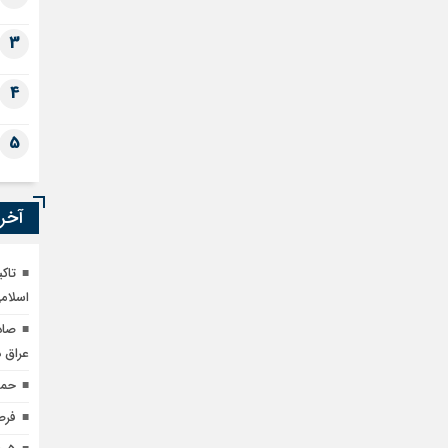
3
4
5
آخری
تاک
اسلام
عراق 
حمل
فرصت سر