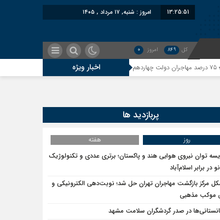
13:25:52
امروز : شنبه, ۱۷ مرداد , ۱۴۰۵
کل
849
امروز
0
اخبار ویژه
معاون سنای روسیه: حکم لاهه ع
به کدام صلح تاکنون پایبند بوده است؟
پربازدید ها
روز
هفته
یسه توان نیروی هوایی هند و پاکستان؛ برتری عددی و تکنولوژیک
و در برابر اسلام‌آباد
ل مرکز بازگشت مهاجران تهران حل شد؛ نوبت‌دهی الکترونیکی و
ی موکب مذهبی
انستانی‌ها در صدر گردشگران سلامت مشهد