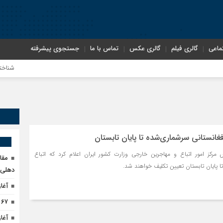
ماعی
گالری فیلم
گالری عکس
تماس با ما
جستجوی پیشرفته
شناختیک| ۸۶ درصد مهاجران حامی ایران در جنگ؛ ۷۵ درصد مهاجران دولت چهاردهم را خیرخواه خود نمی‌دانند
معاون سنای رو
اندیشکده آمری
فغانستانی سرشماری‌شده تا پایان تابستان
مرکز امور اتباع و مهاجرین خارجی وزارت کشور ایران اعلام کرد که اتباع
مقا
ا پایان تابستان تعیین تکلیف خواهند شد.
سوءاستفاده مع
دهلی‌ن
آغاز
۶۷ درصد مهاجرین اخراجی از پاکستان، کودک‌اند
اختصاصی| معطل
آغاز ثب