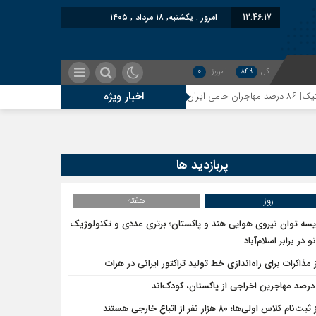
12:46:17
امروز : یکشنبه, ۱۸ مرداد , ۱۴۰۵
کل
849
امروز
0
اخبار ویژه
سیه: حکم لاهه علیه طالبان، واکنشی به شناسایی امارت اسلامی توسط مسکو است
پربازدید ها
کایی: حمایت پاکستان از ایران نمادین بود؛ واشنگتن در حال فعال‌سازی نقش امنیتی جدید
روز
هفته
یسه توان نیروی هوایی هند و پاکستان؛ برتری عددی و تکنولوژیک
اندین از مهاجرین اخراج‌شده علیه ایران؛ حمایت مشکوک بلوچستان از اتباع افغان
و در برابر اسلام‌آباد
 مذاکرات برای راه‌اندازی خط تولید تراکتور ایرانی در هرات
ی بار تاجران پشت گمرک ایران؛ تأثیر اخراج مهاجرین بر پشیمانی تجارت با ایران
ت‌نام کلاس اولی‌ها؛ ۸۰ هزار نفر از اتباع خارجی هستند