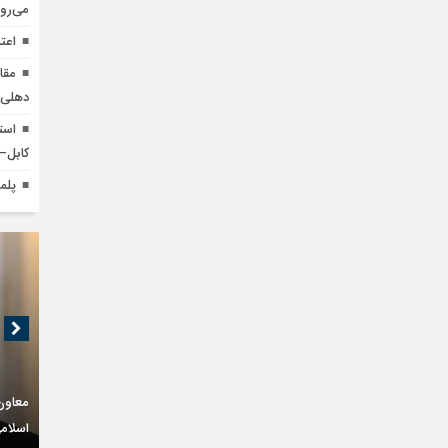
می‌رو
اعت
مقا
دهلی‌ن
است
کابل–ا
پلمب ۷۰۰ واحد تجاری اجاره دا
معاون
اسلام