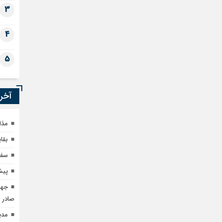
3
4
5
آخری
مذا
بقا
سفر ۲۵ هزار نفری گردشگران داخلی در پنج
پیش
صادر 
مدی