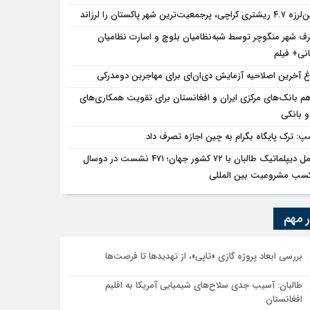
 کراچی، پرجمعیت‌ترین شهر پاکستان را لرزاند
قه میهمان با توهین، از اصالت ایرانی به‌دور است
ف شهر منگوچر توسط شبه‌نظامیان بلوچ و اسارت نظامیان
نی+ فیلم
امی افغانستان را به رسمیت شناخت؛ دول آسیای میانه هم به طالبان اعتبار می‎‌بخشند؟
اغ آخرین اصلاحیه آزمایش دی‌ان‌ای برای مهاجرین دومدرکی
هم بانک‌های مرکزی ایران و افغانستان برای تقویت همکاری‌های
، جنگ تحمیلی، صلح تحمیلی را پذیرفتیم؛ اسرائیل به کدام صلح تاکنون پایبند بوده اس
و بانکی
مپ: ترک پایگاه بگرام به چین اجازه تصرف داد
تعامل دیپلماتیک طالبان با ۷۲ کشور جهان؛ ۴۷۱ نشست در دوسال
کسب مشروعیت بین المللی
ر مهم
بررسی ابعاد پروژه گازی «تاپی»، از تهدیدها تا فرصت‌ها
طالبان: آسیب جدی سلاح‌های شیمیایی آمریکا به اقلیم
افغانستان