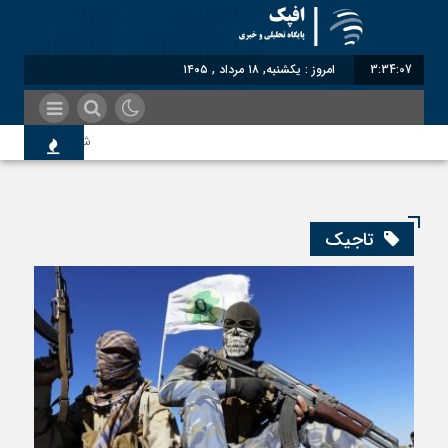
3:34:07
امروز : یکشنبه, ۱۸ مرداد , ۱۴۰۵
شناختیک| ۸۶ درصد مهاجران حامی ایران در جنگ؛ ۷۵ درصد مهاجران دولت چهاردهم را خیرخواه خود نمی‌دانند
اندیشکده آمریکایی: حمای
تاجیک
سوءاستفاده معاندین از م
اختصاصی| معطلی بار تاجر
رضا صادقی: بدرقه میهمان 