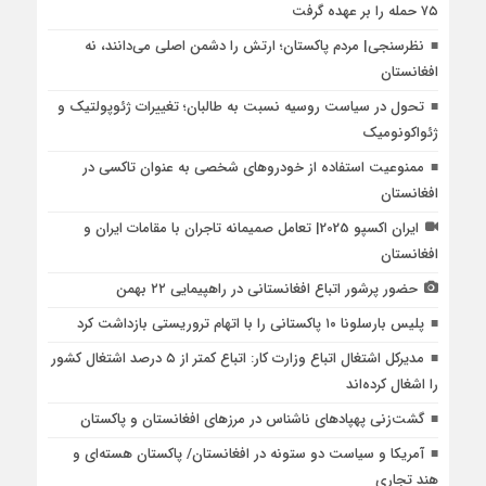
۷۵ حمله را بر عهده گرفت
نظرسنجی| مردم پاکستان؛ ارتش را دشمن اصلی می‌دانند، نه
افغانستان
تحول در سیاست روسیه نسبت به طالبان؛ تغییرات ژئوپولتیک و
ژئواکونومیک
ممنوعیت استفاده از خودروهای شخصی به عنوان تاکسی در
افغانستان
ایران اکسپو 2025| تعامل صمیمانه تاجران با مقامات ایران و
افغانستان
حضور پرشور اتباع افغانستانی در راهپیمایی ۲۲ بهمن
پلیس بارسلونا ۱۰ پاکستانی را با اتهام تروریستی بازداشت کرد
مدیرکل اشتغال اتباع وزارت کار: اتباع کمتر از ۵ درصد اشتغال کشور
را اشغال کرده‌اند
گشت‌زنی پهپادهای ناشناس در مرزهای افغانستان و پاکستان
آمریکا و سیاست دو ستونه در افغانستان/ پاکستان هسته‌ای و
هند تجاری