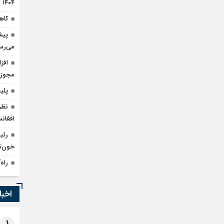
۱۴۰۴
کاهش ۹۰ درصدی قاچا
می‌رس
مجوز 
پلیس بارسلون
نظر
افغان
رئی
خون‌تا
راه
اخبا
1