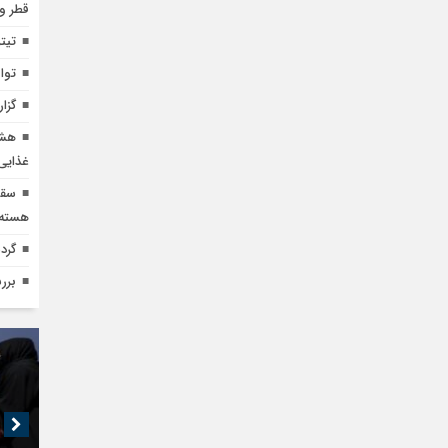
قطر و 
تیت
توا
گزا
هشد
غذایی
سقو
هسته‌
گرد
برر