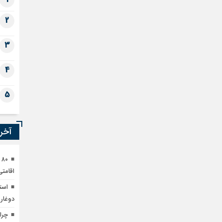
2
3
4
5
آخری
۰
اقامتی
است
دوغار
چرا