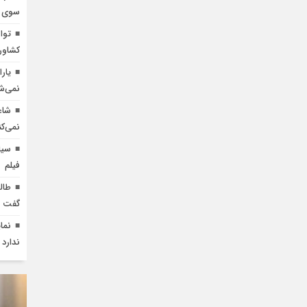
سوی خ
توا
کشاور
یار
نمی‌ش
شاع
نمی‌کن
سیا
فیلم
طال
گفت
نما
ندارد