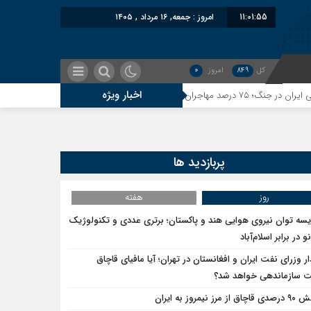
11:01:56
امروز : جمعه, ۱۶ مرداد , ۱۴۰۵
کل
849
امروز
0
اخبار ویژه
معاون سنای روس
رفتیم؛ اسرائیل به کدام صلح تاکنون پایبند بوده است؟
پربازدید ها
روز
هفته
یسه توان نیروی هوایی هند و پاکستان؛ برتری عددی و تکنولوژیک
و در برابر اسلام‌آباد
ار وزرای نفت ایران و افغانستان در تهران؛ آیا مافیای قاچاق
سازماندهی خواهد شد؟
ق از مرز نیمروز به ایران