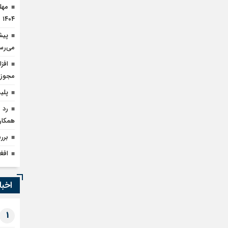
۱۴۰۴
می‌رس
مجوز 
پلیس بارسلون
همکار
برر
افغ
اخبا
1