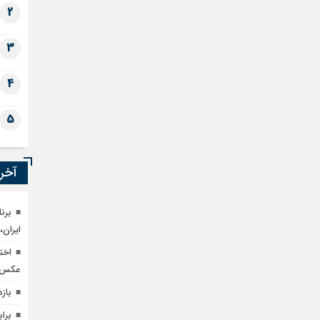
2
3
4
5
آخری
ایران،
اخت
عکس
باز
برا