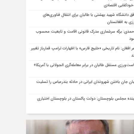
ودکفایی اقتصادی
فق دانشگاه شهید بهشتی با طالبان برای انتقال فناوری‌های
زی به افغانستان
احمدی: برگه سرشماری مدرک قانونی اقامت و تابعیت محسوب
ود
ر افغان: نام تاریخی «خلیج فارس» با اظهارات ترامپ قمارباز تغییر
د
ست‌ورزی مستقل طالبان در برابر معامله‌گری الجولانی با آمریکا+
بان جان باختن شهروندان ایرانی در حادثه بندرعباس را تسلیت
ینده مجلس بلوچستان: دولت پاکستان در بلوچستان اختیاری