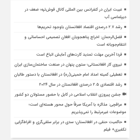
غیبت ایران در کنفرانس بین المللی کانال قوش‌تپه؛ ضعف در
دیپلماسی آب
رشد ۲.۷ درصدی اقتصاد افغانستان باوجود تحریم‌ها
فضل‌الرحمان: اخراج پناهجویان افغان تصمیمی احساساتی و
انتقام‌جویانه است
فردا آخرین مهلت تمدید کارت‌های آمایش اتباع است
نیروی کار افغانستانی؛ ستون پنهان در صنعت ساختمان‌سازی ایران
تعطیلی کمیته امداد امام خمینی(ره) در افغانستان با دستور طالبان
رشد اقتصادی ۲.۵ درصدی افغانستان در سال ۲۰۲۴
جشن پیروزی انقلاب اسلامی در کابل با حضور مسئولان دو کشور
عراقچی: مذاکره با آمریکا صرفاً حول محور هسته‌ای است؛
موضوعات غیرمرتبط را نمی‌پذیریم
حاکمیت حنفی در افغانستان؛ سدی در برابر سلفی‌گری و افراط‌گرایی
تکفیری+ فیلم