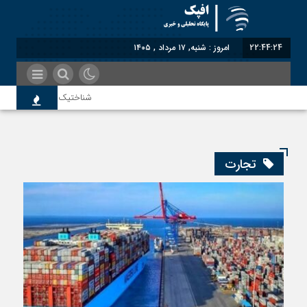
22:44:25
امروز : شنبه, ۱۷ مرداد , ۱۴۰۵
شناختیک| ۸۶ درصد مهاجران حامی ایران در جنگ؛ ۷۵ درصد مهاجران دولت چهاردهم را خیرخواه خود نمی‌دانند
سوءاستفاده معاندین از مهاجرین اخرا
تجارت
اختصاصی| معطلی بار تاجران پشت گمرک
رضا صادقی: بدرقه میهمان با توهین، از
روسیه امارت اسلامی افغانستان را به رسم