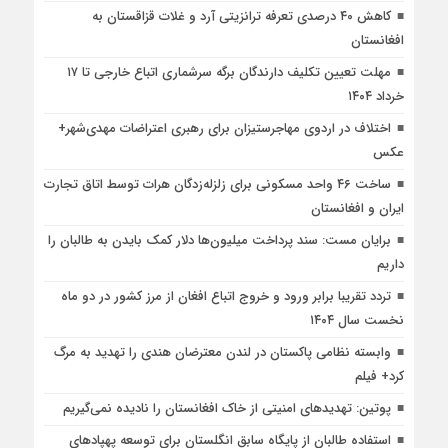
کاهش ۴۰ درصدی تعرفه ترانزیتی آرد و غلات قزاقستان به
افغانستان
مهلت تعیین تکلیف دارندگان برگه سرشماری اتباع خارجی تا ۱۷
خرداد ۱۴۰۴
اختلاف در اردوی مهاجرستیزان برای رهبری اعتراضات مهدی‌شهر+
عکس
ساخت ۴۶ واحد مسکونی برای زلزله‌زدگان هرات توسط اتاق تجارت
ایران و افغانستان
برایان مست: سند پرداخت میلیون‌ها دلار کمک بایدن به طالبان را
داریم
تردد تقریبا برابر ورود و خروج اتباع افغان از مرز کشور در دو ماه
نخست سال ۱۴۰۴
وابسته نظامی پاکستان در لندن معترضان هندی را تهدید به مرگ
کرد+ فیلم
پوتین: تهدیدهای امنیتی از خاک افغانستان را نادیده نمی‌گیریم
استفاده طالبان از پایگاه سابق انگلستان برای توسعه پهپادهای