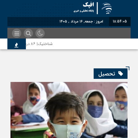
18:54:06
امروز : جمعه, ۱۶ مرداد , ۱۴۰۵
شناختیک| ۸۶ درصد مهاجران حامی ایران در جنگ؛ ۷۵ درصد مهاجران دولت چهاردهم را خیرخواه خود نمی‌دانند
رضا صادقی: بدرقه میهمان با توهین، از اصا
تحصیل
روسیه امارت اسلامی افغانستان را به رسمیت ش
مذاکره تحمیلی، جنگ تحمیلی، صلح تحمیلی ر