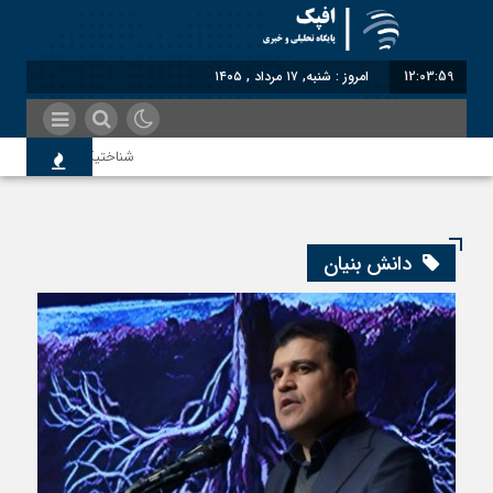
12:04:00
امروز : شنبه, ۱۷ مرداد , ۱۴۰۵
شناختیک| ۸۶ درصد مهاجران حامی ایران در جنگ؛ ۷۵ درصد مهاجران دولت چهاردهم را خیرخواه خود نمی‌دانند
سوءاستفاده معاندین از مهاجری
دانش بنیان
اختصاصی| معطلی بار تاجران پش
رضا صادقی: بدرقه میهمان با تو
روسیه امارت اسلامی افغانستان را