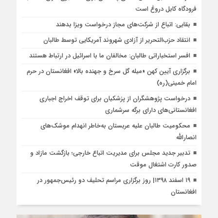
فرودگاه کابل دروغ است
بقایی: اتباع از شرکت‌های مجاز درخواست ویزا بدهند
انتقاد حزب‌التحریر از آزادی شهروند آمریکایی توسط طالبان
افسر استخباراتی طالبان: مخالفان ما با اسرائیل در ارتباط هستند
برگزاری آیین کهن «میله گل سرخ و جهنده بالا» افغانستان در حرم
امام خمینی(ره)
درخواست پژوهشگران از پزشکیان برای توقف اخراج اجباری
افغانستانی‌های دارای برگه سرشماری
محکومیت طالبان علیه عربستان به‌خاطر انهدام موشک‌های
انصارالله
تدبیر جدید مجلس برای مدیریت اتباع خارجی؛ بازگشت مازاد و
صدور کارت اشتغال موقت
۱۹ اسفند ۱۳۹۸| روز برگزاری مراسم تحلیف دو رئیس‌جمهور در
افغانستان