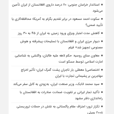
استاندار خراسان جنوبی: ۷۰ درصد داروی افغانستان از ایران تأمین
می‌شود
سکوت احمد مسعود در برابر تقدیم بگرام به آمریکا؛ محافظه‌کاری یا
تأیید ضمنی؟
کاهش مدت اعتبار ویزای ورود زمینی به ایران از ۴۵ به ۳۰ روز
دیوار مرزی ایران و افغانستان با تسلیحات پیشرفته و هوش
مصنوعی تجهیز شد+ فیلم
معاون سنای روسیه: حکم لاهه علیه طالبان، واکنشی به شناسایی
امارت اسلامی توسط مسکو است
اختصاصی| معطلی بار تاجران پشت گمرک ایران؛ تأثیر اخراج
مهاجرین بر پشیمانی تجارت با ایران
سید محمد اتابک، وزیر صنعت ایران، به‌زودی به کابل سفر می‌کند
تأکید تجار ایرانی بر تقویت ضمانت صادرات به افغانستان با
راه‌اندازی دفتر مشهد
تکرار ترور؛ اعتراف مقام پاکستانی به نقش در حملات تروریستی
۲۰۰۸ بمبئی