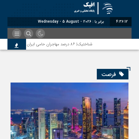
4:36:13
برابر با : Wednesday - 5 August - 2026
شناختیک| ۸۶ درصد مهاجران حامی ایران در جنگ؛ ۷۵ درصد مهاجران دولت چهاردهم را خیرخواه خود نمی‌دانند
روسیه امارت اسلامی افغانستان را به رسمیت شناخت؛ دول آسیای میانه ه
فرصت
مذاکره تحمیلی، جنگ تحمیلی، صلح تحمیلی را پذیرفتیم؛ اسرائیل 