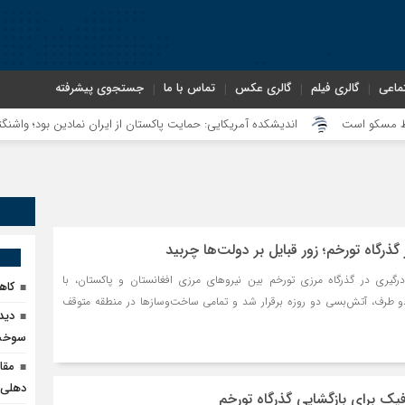
ماعی
گالری فیلم
گالری عکس
تماس با ما
جستجوی پیشرفته
 است
اندیشکده آمریکایی: حمایت پاکستان از ایران نمادین بود؛ واشنگتن در حال
ذرگاه تورخم؛ زور قبایل بر دولت‌ها چربید
گیری در گذرگاه مرزی تورخم بین نیروهای مرزی افغانستان و پاکستان، با
کاهش ۹۰ درصدی قاچا
دو طرف، آتش‌بسی دو روزه برقرار شد و تمامی ساخت‌وسازها در منطقه متوقف
دید
سوخت 
مقا
دهلی‌ن
افپک برای بازگشایی گذرگاه تورخم