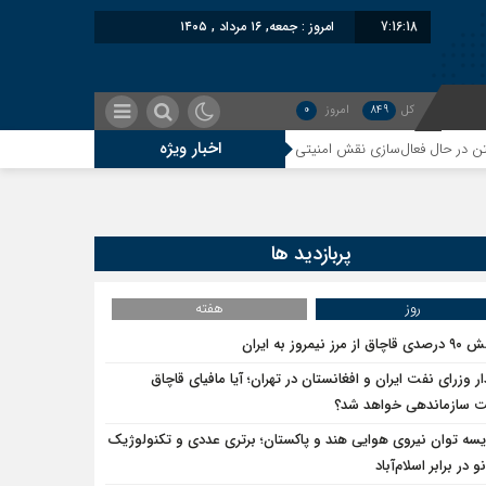
7:16:18
امروز : جمعه, ۱۶ مرداد , ۱۴۰۵
کل
849
امروز
0
اخبار ویژه
 فعال‌سازی نقش امنیتی جدید اسلام‌آباد
سوءاستفاده معاندین از مهاجرین اخرا
پربازدید ها
روز
هفته
ق از مرز نیمروز به ایران
ار وزرای نفت ایران و افغانستان در تهران؛ آیا مافیای قاچاق
سازماندهی خواهد شد؟
یسه توان نیروی هوایی هند و پاکستان؛ برتری عددی و تکنولوژیک
و در برابر اسلام‌آباد