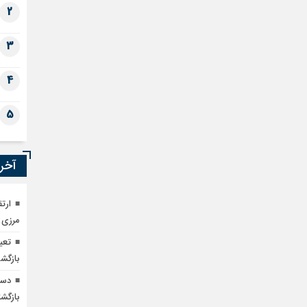
2
3
4
5
آخری
ارت
مرزی 
بازگش
دست
بازگشت