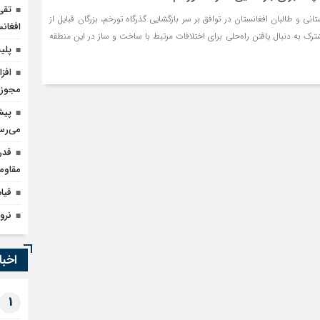
تقی
نی و طالبان افغانستان در توافق بر سر بازگشایی گذرگاه تورخم، بزرگان قبایل از
افغانس
ک به دنبال یافتن راه‌حلی برای اختلافات مرتبط با ساخت و ساز در این منطقه
پلیس بارسلون
مجوز 
می‌رس
قدر
مقاوم
قیام ۲۴ اسفند هرات؛ سرآغاز انقلا
نرو
اخبا
1