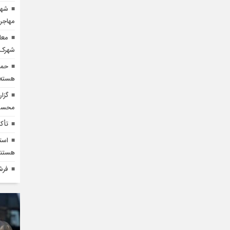
شهی
مهاجر
شهرک 
حما
هسته‌
گزا
محسوب
تأک
است
هستند
فرش